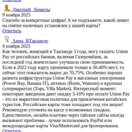
Дмитрий_Лимиты
9 ноября 2025
Спасибо за конкретные цифры! А не подскажете, какой лимит
на снятие наличных установлен у вашей карты?
Ответить
Анна_ВТаиланде
9 ноября 2025
Как человек, живущий в Таиланде 3 года, могу сказать: Union
Pay от российских банков, включая Газпромбанк, за
последний год значительно улучшила свою принимаемость.
Если в 2022 году карту принимали только в 30-40% мест, то
сейчас этот показатель вырос до 70-75%. Особенно хорошо
развита инфраструктура Union Pay в магазинах электроники
(Power Buy, Banana IT), аптеках (Boots, Watsons) и крупных
супермаркетах (Tops, Villa Market). Интересный момент:
некоторые заведения дают скидку 5-10% при оплате Union Pay
- это их маркетинговая политика для привлечения китайских
туристов. Российские карты тоже попадают под эти акции!
Рекомендую уточнять на кассе о возможных скидках.
Единственное, онлайн-платежи через тайские сайты иногда
вызывают проблемы - лучше использовать PayPal или
международные карты Visa/Mastercard для бронирования.
Ответить