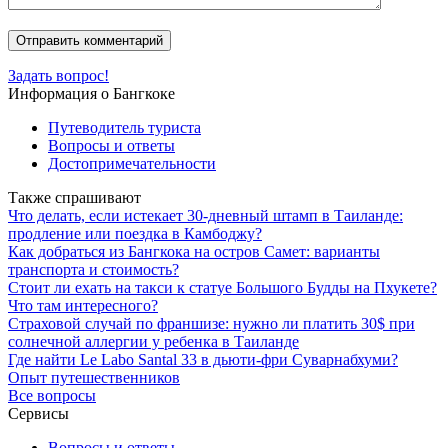
Задать вопрос!
Информация о Бангкоке
Путеводитель туриста
Вопросы и ответы
Достопримечательности
Также спрашивают
Что делать, если истекает 30-дневный штамп в Таиланде:
продление или поездка в Камбоджу?
Как добраться из Бангкока на остров Самет: варианты
транспорта и стоимость?
Стоит ли ехать на такси к статуе Большого Будды на Пхукете?
Что там интересного?
Страховой случай по франшизе: нужно ли платить 30$ при
солнечной аллергии у ребенка в Таиланде
Где найти Le Labo Santal 33 в дьюти-фри Суварнабхуми?
Опыт путешественников
Все вопросы
Сервисы
Вопросы и ответы