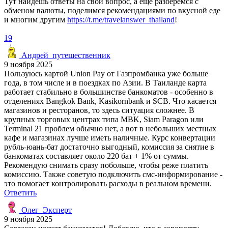
Тут найдёшь ответы на свой вопрос, а ещё разберёмся с
обменом валюты, поделимся рекомендациями по вкусной еде
и многим другим
https://t.me/travelanswer_thailand
!
19
Андрей_путешественник
9 ноября 2025
Пользуюсь картой Union Pay от Газпромбанка уже больше
года, в том числе и в поездках по Азии. В Таиланде карта
работает стабильно в большинстве банкоматов - особенно в
отделениях Bangkok Bank, Kasikornbank и SCB. Что касается
магазинов и ресторанов, то здесь ситуация сложнее. В
крупных торговых центрах типа MBK, Siam Paragon или
Terminal 21 проблем обычно нет, а вот в небольших местных
кафе и магазинах лучше иметь наличные. Курс конвертации
рубль-юань-бат достаточно выгодный, комиссия за снятие в
банкоматах составляет около 220 бат + 1% от суммы.
Рекомендую снимать сразу побольше, чтобы реже платить
комиссию. Также советую подключить смс-информирование -
это помогает контролировать расходы в реальном времени.
Ответить
Олег_Эксперт
9 ноября 2025