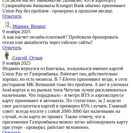
Согласен насчет банкоматов! Добавлю, что в аэропорту
Суварнабхуми банкоматы Krungsri Bank обычно принимают
Union Pay без проблем - проверено в прошлом месяце.
Ответить
Марина_Вопрос
9 ноября 2025
А как насчет онлайн-платежей? Пробовали бронировать
отели или авиабилеты через тайские сайты?
Ответить
Сергей_Отзыв
9 ноября 2025
Недавно вернулся из Бангкока, пользовался именно картой
Union Pay от Газпромбанка. Работает она действительно
хорошо, но есть нюансы. В 7-Eleven принимают везде, в сети
ресторанов MK Restaurant тоже без проблем. А вот в уличных
food-кортах и на рынках типа Чатучак лучше расплачиваться
наличными. Что порадовало - в метро BTS и аэроэкспрессе
карту принимают в автоматах. По статистике, за 2 недели
смог расплатиться картой в примерно 65% случаев. Главный
совет: всегда носите с собой 2000-3000 бат наличными на
случай, если карту не примут. Также отмечу, что в
приложении Газпромбанка можно легко заблокировать карту
при утере - проверял, работает мгновенно.
Ответить