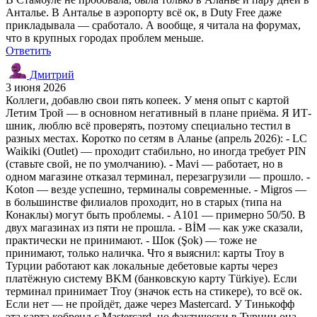
Анталье. В Анталье в аэропорту всё ок, в Duty Free даже
прикладывала — сработало. А вообще, я читала на форумах,
что в крупных городах проблем меньше.
Ответить
Дмитрий
3 июня 2026
Коллеги, добавлю свои пять копеек. У меня опыт с картой
Летим Трой — в основном негативный в плане приёма. Я ИТ-
шник, люблю всё проверять, поэтому специально тестил в
разных местах. Коротко по сетям в Аланье (апрель 2026): - LC
Waikiki (Outlet) — проходит стабильно, но иногда требует PIN
(ставьте свой, не по умолчанию). - Mavi — работает, но в
одном магазине отказал терминал, перезагрузили — прошло. -
Koton — везде успешно, терминалы современные. - Migros —
в большинстве филиалов проходит, но в старых (типа на
Конаклы) могут быть проблемы. - A101 — примерно 50/50. В
двух магазинах из пяти не прошла. - BİM — как уже сказали,
практически не принимают. - Шок (Şok) — тоже не
принимают, только наличка. Что я выяснил: карты Troy в
Турции работают как локальные дебетовые карты через
платёжную систему BKM (банковскую карту Türkiye). Если
терминал принимает Troy (значок есть на стикере), то всё ок.
Если нет — не пройдёт, даже через Mastercard. У Тинькофф
эта карта кобренд с Mastercard, но фактически в Турции она