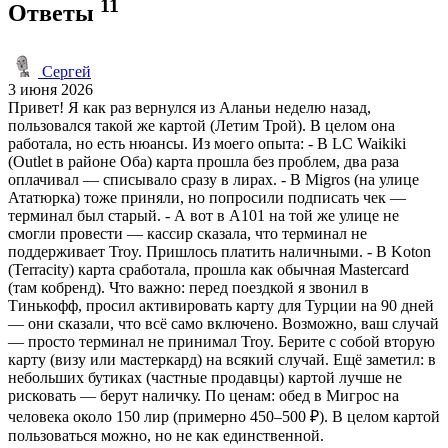
11
Ответы
Сергей
3 июня 2026
Привет! Я как раз вернулся из Аланьи неделю назад,
пользовался такой же картой (Летим Трой). В целом она
работала, но есть нюансы. Из моего опыта: - В LC Waikiki
(Outlet в районе Оба) карта прошла без проблем, два раза
оплачивал — списывало сразу в лирах. - В Migros (на улице
Ататюрка) тоже приняли, но попросили подписать чек —
терминал был старый. - А вот в A101 на той же улице не
смогли провести — кассир сказала, что терминал не
поддерживает Troy. Пришлось платить наличными. - В Koton
(Terracity) карта сработала, прошла как обычная Mastercard
(там кобренд). Что важно: перед поездкой я звонил в
Тинькофф, просил активировать карту для Турции на 90 дней
— они сказали, что всё само включено. Возможно, ваш случай
— просто терминал не принимал Troy. Берите с собой вторую
карту (визу или мастеркард) на всякий случай. Ещё заметил: в
небольших бутиках (частные продавцы) картой лучше не
рисковать — берут наличку. По ценам: обед в Мигрос на
человека около 150 лир (примерно 450–500 ₽). В целом картой
пользоваться можно, но не как единственной.