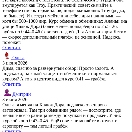
эмулируется как Troy. Практический совет: скачайте в
телефоне список терминалов, поддерживающих Troy (редко,
но бывает). И всегда имейте при себе лиры наличными —
хотя бы 500–1000 лир. Курс обмена в обменниках Аланьи (на
улице Халюк Дора) более-менее: доллар/евро по 25.5–26,
рубль по 0.44–0.46 (зависит от дня). Для Аланьи карта Летим
— скорее дополнительный платёж, не основной. Надеюсь,
поможет!
Ответить
Ольга
3 июня 2026
Дима, спасибо за развёрнутый обзор! Просто золото. А
подскажи, на какой улице эти обменники с нормальным
курсом? А то я в центре видел курс 0.41 — грабёж.
Ответить
Дмитрий
3 июня 2026
Ольга, я менял на Халюк Дора, недалеко от старого
автовокзала. Там три обменника рядом — посмотрите, где
меньше всего разница между покупкой и продажей. У них
курс обычно 0.43–0.45. Ещё совет: не меняйте в отелях и
аэропорту — там лютый грабёж.
Ответить