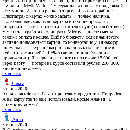
крупных ТЦ (например, Alanium) оплата проходила везде — и
в Zara, и в MediaMarkt. Там терминалы новые, с поддержкой
всех чипов. А вот на рынке (открытый рынок в районе
Клеопатра) о картах можно забыть — только наличка.
Полезный лайфхак: если карта всё-таки не проходит,
попросите кассира провести как кредитную (а не дебетовую).
У меня так сработало один раз в Migros — после смены
режима оплата прошла. Ещё по бюджету: если планируете
активно пользоваться картой, то конвертация у Тинькофф
нормальная — курс примерно как биржа, но списание в
рублях с комиссией 1–1.5% за конвертацию (уточните в
приложении). Я за две недели потратила около 15 000 руб.
через карту — потери на курсе составили рублей 200–300,
вполне приемлемо.
Ответить
Ольга
3 июня 2026
Анна, спасибо за лайфхак про режим кредитной! Попробую.
А вы карту где-то ещё использовали, кроме Аланьи? В
Стамбуле, может?
Ответить
Анна
3 июня 2026
В Стамбуле не пробовала, была только в Аланье и пару дней в