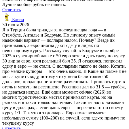
Лучше вообще рубль не тащить.
Ответить
Елена
30 июня 2026
Я в Турции была трижды за последние два года — в
Стамбуле, Анталье и Бодруме. По личному опыту самый
надёжный вариант — доллары налом. Почему? Везде их
принимают, а евро иногда дают сдачу в лирах по
невыгодному курсу. Расскажу случай: в Бодруме в октябре
2025 в сувенирной лавке с 50 евро хотели дать сдачу по курсу
30 лир за евро, хотя реальный был 35. Я отказался, попросил
сдачу в евро — не стали. С долларами такого не было. Кстати,
про мелкие купюры — это очень важно. В Каше на пляже я не
могла купить воду, потому что у меня были только 50
долларов, продавцы не хотели разменивать. Пришлось идти в
отель и менять на ресепшене. Ресепшен дал по 31,5 — грабёж,
но деваться некуда. Ещё один момент: сейчас (2026) во
многих туристических местах принимают карты, но на
рынках и в такси только наличные. Таксисты часто называют
цену в долларах, а если дашь евро — пересчитают по своему
курсу 1:1. Так что я за доллары. Евро тоже возьмите
небольшую сумму (100–200) на случай, если где-то примут по
текущему курсу.
Ответить