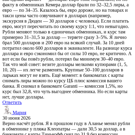
факту в обменниках Кемера доллар брали по 32–32,5 лиры, а
евро — по 34–35. Казалось бы, евро дороже, но на товарах и
такси цены часто озвучивают в долларах (например,
экскурсия в Дюден — 30 долларов с человека). Если платить
евро, могут пересчитать по своему курсу 1:1, что невыгодно.
Рубли меняют только в единичных обменниках, и курс там
примерно 31–31,5 за доллар — теряете сразу 3–5%. Я лично
брал 500 долларов и 200 евро на всякий случай. За 10 дней
потратил около 600 долларов в эквиваленте. На разнице курса
доллара и евро сэкономил бы от силы 10 евро, не критично. А
вот если бы повёз рубли, потерял бы минимум 30–40 евро.
Так что мой совет: везите доллары мелкими купюрами (1, 5,
10, 20) — их легче разменять. Крупные 50–100 долларов в
ларьках могут не взять. Ещё момент: в банкоматах с карты
снимать лиры можно по курсу ЦБ плюс комиссия вашего
банка. Я снимал в банкомате Garanti — комиссия 1,5%, но
курс был 32,8, что чуть выгоднее обменника. Но если карты
нет, лучше доллары.
Ответить
Мария
30 июня 2026
Верно насчёт рубля. Я в прошлом году в Аланье менял рубли
в обменнике у пляжа Клеопатры — дали 30,5 за доллар, а в
банкомате с карты Тинькофф снял по 31,9 без комиссии.