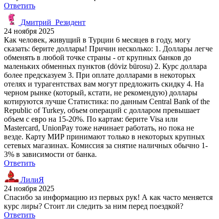
Ответить
Дмитрий_Резидент
24 ноября 2025
Как человек, живущий в Турции 6 месяцев в году, могу
сказать: берите доллары! Причин несколько: 1. Доллары легче
обменять в любой точке страны - от крупных банков до
маленьких обменных пунктов (döviz bürosu) 2. Курс доллара
более предсказуем 3. При оплате долларами в некоторых
отелях и турагентствах вам могут предложить скидку 4. На
черном рынке (который, кстати, не рекомендую) доллары
котируются лучше Статистика: по данным Central Bank of the
Republic of Turkey, объем операций с долларом превышает
объем с евро на 15-20%. По картам: берите Visa или
Mastercard, UnionPay тоже начинает работать, но пока не
везде. Карту МИР принимают только в некоторых крупных
сетевых магазинах. Комиссия за снятие наличных обычно 1-
3% в зависимости от банка.
Ответить
ЛилиЯ
24 ноября 2025
Спасибо за информацию из первых рук! А как часто меняется
курс лиры? Стоит ли следить за ним перед поездкой?
Ответить