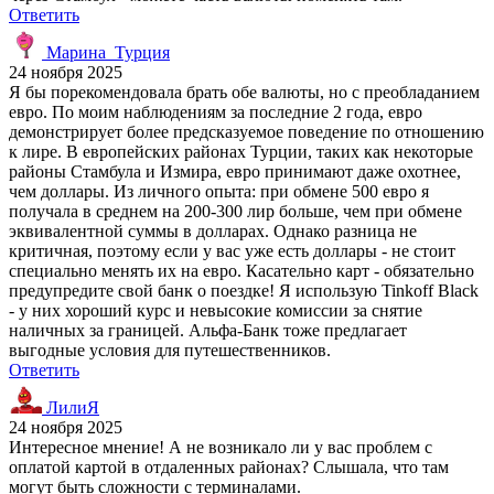
Ответить
Марина_Турция
24 ноября 2025
Я бы порекомендовала брать обе валюты, но с преобладанием
евро. По моим наблюдениям за последние 2 года, евро
демонстрирует более предсказуемое поведение по отношению
к лире. В европейских районах Турции, таких как некоторые
районы Стамбула и Измира, евро принимают даже охотнее,
чем доллары. Из личного опыта: при обмене 500 евро я
получала в среднем на 200-300 лир больше, чем при обмене
эквивалентной суммы в долларах. Однако разница не
критичная, поэтому если у вас уже есть доллары - не стоит
специально менять их на евро. Касательно карт - обязательно
предупредите свой банк о поездке! Я использую Tinkoff Black
- у них хороший курс и невысокие комиссии за снятие
наличных за границей. Альфа-Банк тоже предлагает
выгодные условия для путешественников.
Ответить
ЛилиЯ
24 ноября 2025
Интересное мнение! А не возникало ли у вас проблем с
оплатой картой в отдаленных районах? Слышала, что там
могут быть сложности с терминалами.