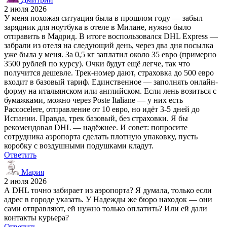
2 июля 2026
У меня похожая ситуация была в прошлом году — забыл
зарядник для ноутбука в отеле в Милане, нужно было
отправить в Мадрид. В итоге воспользовался DHL Express —
забрали из отеля на следующий день, через два дня посылка
уже была у меня. За 0,5 кг заплатил около 35 евро (примерно
3500 рублей по курсу). Очки будут ещё легче, так что
получится дешевле. Трек-номер дают, страховка до 500 евро
входит в базовый тариф. Единственное — заполнять онлайн-
форму на итальянском или английском. Если лень возиться с
бумажками, можно через Poste Italiane — у них есть
Paccocelere, отправление от 10 евро, но идёт 3-5 дней до
Испании. Правда, трек базовый, без страховки. Я бы
рекомендовал DHL — надёжнее. И совет: попросите
сотрудника аэропорта сделать плотную упаковку, пусть
коробку с воздушными подушками кладут.
Ответить
Мария
2 июля 2026
А DHL точно забирает из аэропорта? Я думала, только если
адрес в городе указать. У Надежды же бюро находок — они
сами отправляют, ей нужно только оплатить? Или ей дали
контакты курьера?
Ответить