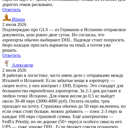
дорогих очков рисковано.
Ответить
Ирина
2 июля 2026
Подтверждаю про GLS — из Германии в Испанию отправляла
документы, шли ровно двое суток. Но согласна, что
аэропорты обычно выбирают DHL. Надежде стоит попросить
бюро находок прислать варианты на email, а потом уже
решать.
Ответить
Александр
2 июля 2026
Я работаю в логистике, часто имею дело с отправками между
Италией и Испанией. Если забытые вещи в аэропорту —
скорее всего, у них контракт с DHL Express. Это стандарт для
большинства европейских аэропортов. За 2-3 дня доставят в
любую точку Испании. Для очков весом до 0,5 кг выйдет
около 30-40 евро (3000-4000 руб). Оплата онлайн, трек
приходит на почту. Страховка обычно до 50 евро включена, но
если очки стоят больше, можно добавить — плюс 2-3 евро за
каждые 100 евро страховой суммы. Ещё альтернатива —
FedEx Priority, но он дороже (50+ евро) и особого смысла нет.
UPS — тоже дороже DHL. Если бюджет совсем ограничен,