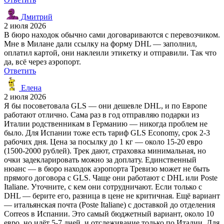
Дмитрий
2 июля 2026
В бюро находок обычно сами договариваются с перевозчиком.
Мне в Милане дали ссылку на форму DHL — заполнил,
оплатил картой, они наклеили этикетку и отправили. Так что
да, всё через аэропорт.
Ответить
Елена
2 июля 2026
Я бы посоветовала GLS — они дешевле DHL, и по Европе
работают отлично. Сама раз в год отправляю подарки из
Италии родственникам в Германию — никогда проблем не
было. Для Испании тоже есть тариф GLS Economy, срок 2-3
рабочих дня. Цена за посылку до 1 кг — около 15-20 евро
(1500-2000 рублей). Трек дают, страховка минимальная, но
очки задекларировать можно за доплату. Единственный
нюанс — в бюро находок аэропорта Тревизо может не быть
прямого договора с GLS. Чаще они работают с DHL или Poste
Italiane. Уточните, с кем они сотрудничают. Если только с
DHL — берите его, разница в цене не критичная. Ещё вариант
— итальянская почта (Poste Italiane) с доставкой до отделения
Correos в Испании. Это самый бюджетный вариант, около 10
евро, но идёт 5-7 дней, и отслеживание только по Италии. Для