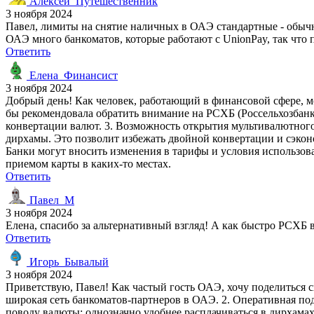
Алексей_Путешественник
3 ноября 2024
Павел, лимиты на снятие наличных в ОАЭ стандартные - обычно
ОАЭ много банкоматов, которые работают с UnionPay, так что
Ответить
Елена_Финансист
3 ноября 2024
Добрый день! Как человек, работающий в финансовой сфере, мо
бы рекомендовала обратить внимание на РСХБ (Россельхозбанк)
конвертации валют. 3. Возможность открытия мультивалютного с
дирхамы. Это позволит избежать двойной конвертации и сэкон
Банки могут вносить изменения в тарифы и условия использова
приемом карты в каких-то местах.
Ответить
Павел_М
3 ноября 2024
Елена, спасибо за альтернативный взгляд! А как быстро РСХБ
Ответить
Игорь_Бывалый
3 ноября 2024
Приветствую, Павел! Как частый гость ОАЭ, хочу поделиться с
широкая сеть банкоматов-партнеров в ОАЭ. 2. Оперативная по
поводу валюты: однозначно удобнее расплачиваться в дирхамах