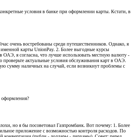
конкретные условия в банке при оформлении карты. Кстати, в
йчас очень востребованы среди путешественников. Однако, я
 именной карты UnionPay. 2. Более выгодные курсы
в ОАЭ, я согласна, что лучше использовать местную валюту -
о проверьте актуальные условия обслуживания карт в ОАЭ.
шую сумму наличных на случай, если возникнут проблемы с
я оформления?
охи, но я бы посоветовал Газпромбанк. Вот почему: 1. Более
обильное приложение с возможностью контроля расходов. По
 конвертации (рубли - доллары - дирхамы). Совет: перед