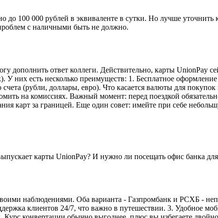
 до 100 000 рублей в эквиваленте в сутки. Но лучше уточнить 
 проблем с наличными быть не должно.
гу дополнить ответ коллеги. Действительно, карты UnionPay се
. У них есть несколько преимуществ: 1. Бесплатное оформление
чета (рубли, доллары, евро). Что касается валюты для покупок 
омить на комиссиях. Важный момент: перед поездкой обязательн
ния карт за границей. Еще один совет: имейте при себе неболь
 выпускает карты UnionPay? И нужно ли посещать офис банка дл
воими наблюдениями. Оба варианта - Газпромбанк и РСХБ - непл
ддержка клиентов 24/7, что важно в путешествии. 3. Удобное м
. Курс конвертации обычно выгоднее, плюс вы избегаете двойной