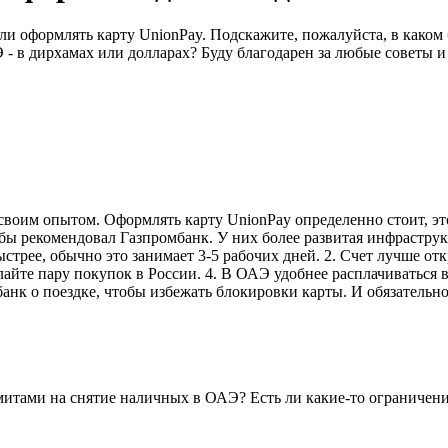
 ли оформлять карту UnionPay. Подскажите, пожалуйста, в каком
 - в дирхамах или долларах? Буду благодарен за любые советы и
своим опытом. Оформлять карту UnionPay определенно стоит, эт
бы рекомендовал Газпромбанк. У них более развитая инфраструк
трее, обычно это занимает 3-5 рабочих дней. 2. Счет лучше отк
елайте пару покупок в России. 4. В ОАЭ удобнее расплачиваться
ь банк о поездке, чтобы избежать блокировки карты. И обязател
имитами на снятие наличных в ОАЭ? Есть ли какие-то ограничен