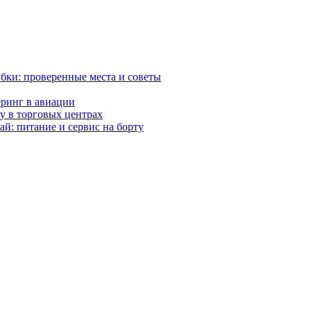
убки: проверенные места и советы
еринг в авиации
ку в торговых центрах
й: питание и сервис на борту