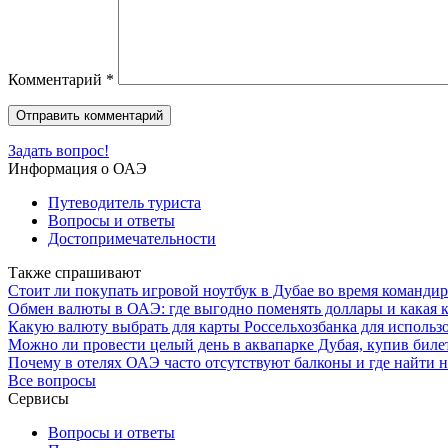
Комментарий
*
Задать вопрос!
Информация о ОАЭ
Путеводитель туриста
Вопросы и ответы
Достопримечательности
Также спрашивают
Стоит ли покупать игровой ноутбук в Дубае во время команди
Обмен валюты в ОАЭ: где выгодно поменять доллары и какая 
Какую валюту выбрать для карты Россельхозбанка для использ
Можно ли провести целый день в аквапарке Дубая, купив билет
Почему в отелях ОАЭ часто отсутствуют балконы и где найти н
Все вопросы
Сервисы
Вопросы и ответы