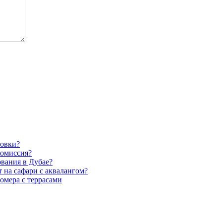
ровки?
комиссия?
ования в Дубае?
 на сафари с аквалангом?
омера с террасами