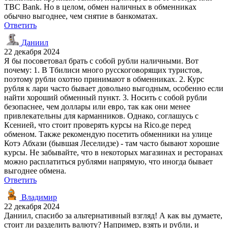
TBC Bank. Но в целом, обмен наличных в обменниках
обычно выгоднее, чем снятие в банкоматах.
Ответить
Даниил
22 декабря 2024
Я бы посоветовал брать с собой рубли наличными. Вот
почему: 1. В Тбилиси много русскоговорящих туристов,
поэтому рубли охотно принимают в обменниках. 2. Курс
рубля к лари часто бывает довольно выгодным, особенно если
найти хороший обменный пункт. 3. Носить с собой рубли
безопаснее, чем доллары или евро, так как они менее
привлекательны для карманников. Однако, соглашусь с
Ксенией, что стоит проверять курсы на Rico.ge перед
обменом. Также рекомендую посетить обменники на улице
Котэ Абхази (бывшая Леселидзе) - там часто бывают хорошие
курсы. Не забывайте, что в некоторых магазинах и ресторанах
можно расплатиться рублями напрямую, что иногда бывает
выгоднее обмена.
Ответить
Владимир
22 декабря 2024
Даниил, спасибо за альтернативный взгляд! А как вы думаете,
стоит ли разделить валюту? Например, взять и рубли, и