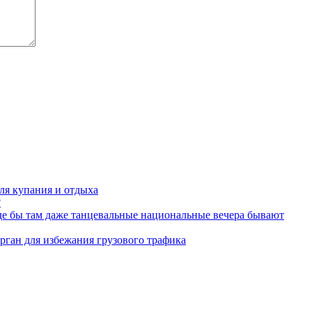
для купания и отдыха
?
де бы там даже танцевальные национальные вечера бывают
ган для избежания грузового трафика