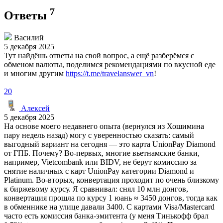
7
Ответы
Василий
5 декабря 2025
Тут найдёшь ответы на свой вопрос, а ещё разберёмся с
обменом валюты, поделимся рекомендациями по вкусной еде
и многим другим
https://t.me/travelanswer_vn
!
20
Алексей
5 декабря 2025
На основе моего недавнего опыта (вернулся из Хошимина
пару недель назад) могу с уверенностью сказать: самый
выгодный вариант на сегодня — это карта UnionPay Diamond
от ГПБ. Почему? Во-первых, многие вьетнамские банки,
например, Vietcombank или BIDV, не берут комиссию за
снятие наличных с карт UnionPay категории Diamond и
Platinum. Во-вторых, конвертация проходит по очень близкому
к биржевому курсу. Я сравнивал: снял 10 млн донгов,
конвертация прошла по курсу 1 юань ≈ 3450 донгов, тогда как
в обменнике на улице давали 3400. С картами Visa/Mastercard
часто есть комиссия банка-эмитента (у меня Тинькофф брал