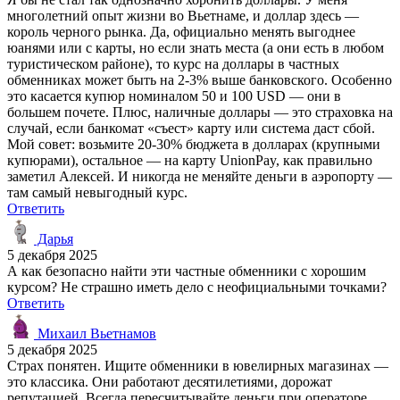
многолетний опыт жизни во Вьетнаме, и доллар здесь —
король черного рынка. Да, официально менять выгоднее
юанями или с карты, но если знать места (а они есть в любом
туристическом районе), то курс на доллары в частных
обменниках может быть на 2-3% выше банковского. Особенно
это касается купюр номиналом 50 и 100 USD — они в
большем почете. Плюс, наличные доллары — это страховка на
случай, если банкомат «съест» карту или система даст сбой.
Мой совет: возьмите 20-30% бюджета в долларах (крупными
купюрами), остальное — на карту UnionPay, как правильно
заметил Алексей. И никогда не меняйте деньги в аэропорту —
там самый невыгодный курс.
Ответить
Дарья
5 декабря 2025
А как безопасно найти эти частные обменники с хорошим
курсом? Не страшно иметь дело с неофициальными точками?
Ответить
Михаил Вьетнамов
5 декабря 2025
Страх понятен. Ищите обменники в ювелирных магазинах —
это классика. Они работают десятилетиями, дорожат
репутацией. Всегда пересчитывайте деньги при операторе.