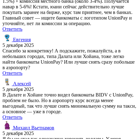
1.5%) + комиссия местного банка (около 3-4%). Получается
навар в 5-6%! Кстати, юани сейчас действительно лучше
покупать заранее на бирже, курс там приятнее, чем в банках.
Главный совет — ищите банкоматы с логотипом UnionPay и
уточняйте, нет ли комиссии за операцию.
Ответить
Евгения
5 декабря 2025
Спасибо за конкретику! А подскажите, пожалуйста, а в
небольших городах, типа Далата или Хойана, тоже легко
найти банкоматы UnionPay? Или лучше снять сразу побольше
в аэропорту?
Ответить
Алексей
5 декабря 2025
В Далате и Хойане точно видел банкоматы BIDV с UnionPay,
проблем не было. Но в аэропорту курс всегда менее
выгодный, так что лучше снять минимальную сумму на такси,
а основное — уже в городе.
Ответить
Михаил Вьетнамов
5 декабря 2025
Я бы не стал так однозначно хоронить доллары. У меня