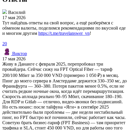
Василий
17 мая 2026
Тут найдёшь ответы на свой вопрос, а ещё разберёмся с
обменом валюты, поделимся рекомендациями по вкусной еде
и многим другим
https://t.me/travelanswer_vn
!
20
Виктор
17 мая 2026
Живу в Дананге с февраля 2025, перепробовал три
провайдера. Сейчас сижу на FPT Optical Fiber — тариф
200/100 Мбит за 350 000 VND (примерно 1 050 ₽) в месяц.
Пинг до моего сервера в Амстердаме держится 330–350 мс, до
Франкфурта — 360–380. Потеря пакетов менее 0.5%, если не
считать редкие ночные окна, когда идёт перемаршрутизация.
Скорость аплоада реально 90–95 Мбит, скачивание 180–190.
Для RDP и Gitlab — отлично, видео-звонки без подвисаний.
Но есть нюанс: после тайфуна «Яги» в сентябре 2025
действительно были проблемы — две недели нестабильный
пинг, но FPT быстро всё починили, сейчас работает как часы.
Советую брать бизнес-тариф (FPT Business) — там приоритет
трафика и SLA, стоит 450 000 VND, но для работы оно того