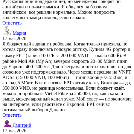
Русскоязычной поддержки нет, но менеджеры говорят по-
английски и по-вьетнамски. Я общался на базовом
английском, всё решали нормально. Можно попросить
коллегу-вьетнамца помочь, если сложно.
Ответить
Мария
17 мая 2026
Я бюджетный вариант пробовала. Когда только приехала, не
хотела сразу подключать годовую оптику. Купила 4G-роутер и
симку FPT (тариф 100 ГБ за 200 000 VND — около 600 ₽). В
районе Мой Ан (My An) вечером скорость 20–30 Мбит, пинг
до Европы 400–500 мс. Для телеграма и почты хватало, но для
созвонов уже подтормаживало. Через месяц перешла на VNPT
ADSL (150 000 VND, 100 Мбит) — пинг вообще за 550 мс, и
аплоад 5 Мбит. В итоге взяла FPT оптику как у Виктора — да,
350 000 VND, но разница колоссальная. Если бюджет жмёт,
можно попробовать Viettel Fibre за 250 000, но, как сказали
выше, международный канал хуже. Мой совет — не экономьте
на интернете, если работаете с Европой. FPT сейчас
оптимальный выбор в Дананге.
Ответить
Дмитрий
17 мая 2026