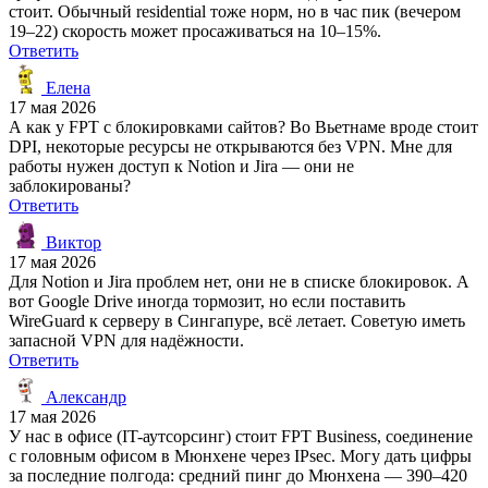
стоит. Обычный residential тоже норм, но в час пик (вечером
19–22) скорость может просаживаться на 10–15%.
Ответить
Елена
17 мая 2026
А как у FPT с блокировками сайтов? Во Вьетнаме вроде стоит
DPI, некоторые ресурсы не открываются без VPN. Мне для
работы нужен доступ к Notion и Jira — они не
заблокированы?
Ответить
Виктор
17 мая 2026
Для Notion и Jira проблем нет, они не в списке блокировок. А
вот Google Drive иногда тормозит, но если поставить
WireGuard к серверу в Сингапуре, всё летает. Советую иметь
запасной VPN для надёжности.
Ответить
Александр
17 мая 2026
У нас в офисе (IT-аутсорсинг) стоит FPT Business, соединение
с головным офисом в Мюнхене через IPsec. Могу дать цифры
за последние полгода: средний пинг до Мюнхена — 390–420