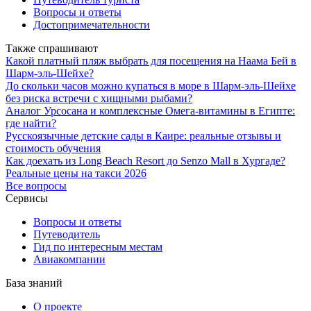
Вопросы и ответы
Достопримечательности
Также спрашивают
Какой платный пляж выбрать для посещения на Наама Бей в
Шарм-эль-Шейхе?
До скольки часов можно купаться в море в Шарм-эль-Шейхе
без риска встречи с хищными рыбами?
Аналог Урсосана и комплексные Омега-витамины в Египте:
где найти?
Русскоязычные детские сады в Каире: реальные отзывы и
стоимость обучения
Как доехать из Long Beach Resort до Senzo Mall в Хургаде?
Реальные цены на такси 2026
Все вопросы
Сервисы
Вопросы и ответы
Путеводитель
Гид по интересным местам
Авиакомпании
База знаний
О проекте