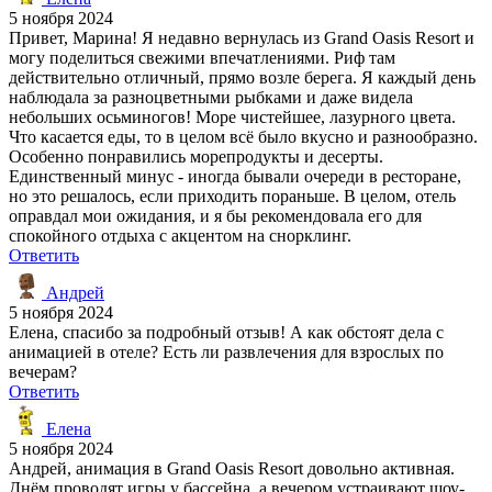
5 ноября 2024
Привет, Марина! Я недавно вернулась из Grand Oasis Resort и
могу поделиться свежими впечатлениями. Риф там
действительно отличный, прямо возле берега. Я каждый день
наблюдала за разноцветными рыбками и даже видела
небольших осьминогов! Море чистейшее, лазурного цвета.
Что касается еды, то в целом всё было вкусно и разнообразно.
Особенно понравились морепродукты и десерты.
Единственный минус - иногда бывали очереди в ресторане,
но это решалось, если приходить пораньше. В целом, отель
оправдал мои ожидания, и я бы рекомендовала его для
спокойного отдыха с акцентом на снорклинг.
Ответить
Андрей
5 ноября 2024
Елена, спасибо за подробный отзыв! А как обстоят дела с
анимацией в отеле? Есть ли развлечения для взрослых по
вечерам?
Ответить
Елена
5 ноября 2024
Андрей, анимация в Grand Oasis Resort довольно активная.
Днём проводят игры у бассейна, а вечером устраивают шоу-