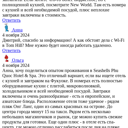
полноценной кухней, посмотрите New World. Там есть номера
с кухней и всей необходимой посудой, плюс неплохие
завтраки включены в стоимость.
Ответить
Анна
4 ноября 2024
Дмитрий, спасибо за информацию! А как обстоят дела с Wi-Fi
в Tom Hill? Мне нужно будет иногда работать удаленно.
Ответить
Ольга
4 ноября 2024
Анна, хочу поделиться опытом проживания в Seashells Phu
Quoc Hotel & Spa. Это отличный вариант, если вы ищете отель
с кухней и завтраком на Фукуоке. В номерах есть полностью
оборудованные кухни с плитой, микроволновкой,
холодильником и всей необходимой посудой. Завтраки
включены и очень разнообразные - есть и европейские, и
азиатские блюда. Расположение отеля тоже удачное - рядом
пляж Онг Ланг, один из самых красивых на острове. До
центра города минут 15 на такси. Рядом есть несколько
небольших магазинчиков и рынок, где можно купить свежие
продукты для готовки. Еще один плюс - в отеле есть спа-
центр, где можно отлично расслабиться после дня на пляже