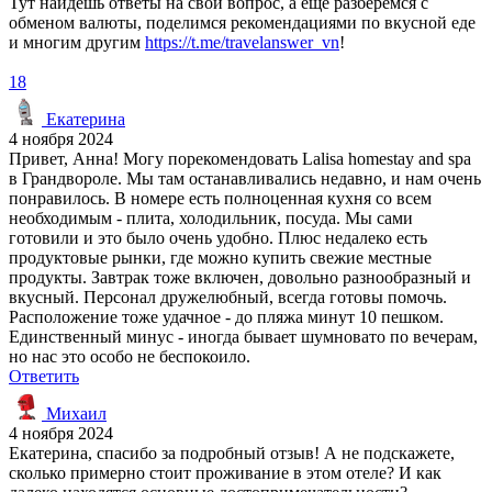
Тут найдёшь ответы на свой вопрос, а ещё разберёмся с
обменом валюты, поделимся рекомендациями по вкусной еде
и многим другим
https://t.me/travelanswer_vn
!
18
Екатерина
4 ноября 2024
Привет, Анна! Могу порекомендовать Lalisa homestay and spa
в Грандвороле. Мы там останавливались недавно, и нам очень
понравилось. В номере есть полноценная кухня со всем
необходимым - плита, холодильник, посуда. Мы сами
готовили и это было очень удобно. Плюс недалеко есть
продуктовые рынки, где можно купить свежие местные
продукты. Завтрак тоже включен, довольно разнообразный и
вкусный. Персонал дружелюбный, всегда готовы помочь.
Расположение тоже удачное - до пляжа минут 10 пешком.
Единственный минус - иногда бывает шумновато по вечерам,
но нас это особо не беспокоило.
Ответить
Михаил
4 ноября 2024
Екатерина, спасибо за подробный отзыв! А не подскажете,
сколько примерно стоит проживание в этом отеле? И как