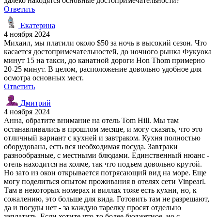
далеко находятся основные достопримечательности?
Ответить
Екатерина
4 ноября 2024
Михаил, мы платили около $50 за ночь в высокий сезон. Что
касается достопримечательностей, до ночного рынка Фукуока
минут 15 на такси, до канатной дороги Hon Thom примерно
20-25 минут. В целом, расположение довольно удобное для
осмотра основных мест.
Ответить
Дмитрий
4 ноября 2024
Анна, обратите внимание на отель Tom Hill. Мы там
останавливались в прошлом месяце, и могу сказать, что это
отличный вариант с кухней и завтраком. Кухня полностью
оборудована, есть вся необходимая посуда. Завтраки
разнообразные, с местными блюдами. Единственный нюанс -
отель находится на холме, так что подъем довольно крутой.
Но зато из окон открывается потрясающий вид на море. Еще
могу поделиться опытом проживания в отелях сети Vinpearl.
Там в некоторых номерах и виллах тоже есть кухни, но, к
сожалению, это больше для вида. Готовить там не разрешают,
да и посуды нет - за каждую тарелку просят отдельно
заплатить. Если хотите что-то более бюджетное, но с