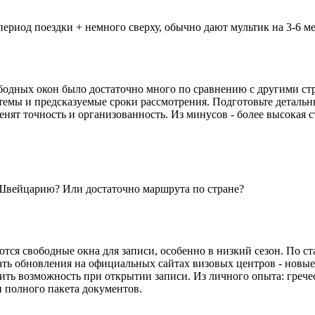
риод поездки + немного сверху, обычно дают мультик на 3-6 мес
одных окон было достаточно много по сравнению с другими стра
стемы и предсказуемые сроки рассмотрения. Подготовьте деталь
нят точность и организованность. Из минусов - более высокая с
 Швейцарию? Или достаточно маршрута по стране?
тся свободные окна для записи, особенно в низкий сезон. По ст
ать обновления на официальных сайтах визовых центров - новые
ть возможность при открытии записи. Из личного опыта: греческ
и полного пакета документов.