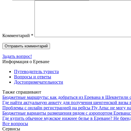
Комментарий
*
Задать вопрос!
Информация о Ереване
Путеводитель туриста
Вопросы и ответы
Достопримечательности
Также спрашивают
Бюджетные маршруты: как добраться из Еревана в Шекветили
Где найти актуальную анкету для получения шенгенской визы 
Проблемы с онлайн регистрацией на рейсы Fly Arna: не могу на
Бюджетные варианты размещения рядом с аэропортом Еревана:
Где купить обычное мужское нижнее белье в Ереване? Не бренд
Все вопросы
Сервисы