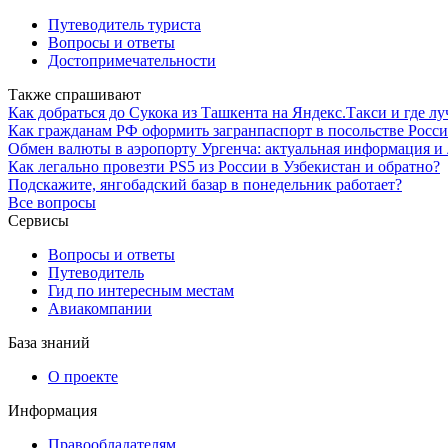
Путеводитель туриста
Вопросы и ответы
Достопримечательности
Также спрашивают
Как добраться до Сукока из Ташкента на Яндекс.Такси и где 
Как гражданам РФ оформить загранпаспорт в посольстве Росси
Обмен валюты в аэропорту Ургенча: актуальная информация и
Как легально провезти PS5 из России в Узбекистан и обратно?
Подскажите, янгобадский базар в понедельник работает?
Все вопросы
Сервисы
Вопросы и ответы
Путеводитель
Гид по интересным местам
Авиакомпании
База знаний
О проекте
Информация
Правообладателям