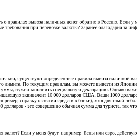
ь о правилах вывоза наличных денег обратно в Россию. Если у 
ые требования при перевозке валюты? Заранее благодарна за и
ительно, существуют определенные правила вывоза наличной ва
ного лимита. По текущим правилам, вы можете вывезти из Япони
 суммы, нужно заполнить специальную декларацию. Однако важно
вышающую эквивалент 10 000 долларов США. Ваши 1000 долларов
имер, справку о снятии средств в банке), хотя для такой небол
 долларов - это совершенно обычная сумма для туриста, так что
х валют? Если у меня будут, например, йены или евро, действую