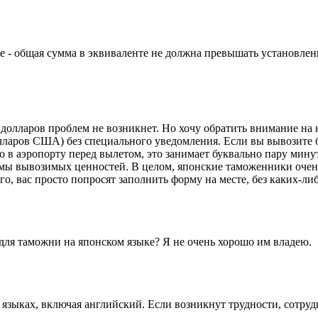
ое - общая сумма в эквиваленте не должна превышать установле
 долларов проблем не возникнет. Но хочу обратить внимание на 
олларов США) без специального уведомления. Если вы вывозите
 в аэропорту перед вылетом, это занимает буквально пару минут.
ммы вывозимых ценностей. В целом, японские таможенники очен
го, вас просто попросят заполнить форму на месте, без каких-ли
ля таможни на японском языке? Я не очень хорошо им владею.
языках, включая английский. Если возникнут трудности, сотруд