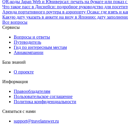
QR-коды Japan Web и Юниверсал: печать на бумаге или показ 
Что такое пасс в Диснейси: подробное руководство для посетит
Аренда портативного роутера в аэропорту Осака: где взять и ка
Какую дату указать в анкете на визу в Японию: дату заполнен
Все вопросы
Сервисы
Вопросы и ответы
Путеводитель
Гид по интересным местам
Авиакомпании
База знаний
О проекте
Информация
Правообладателям
Пользовательское соглашение
Политика конфиденциальности
Связаться с нами
support@travelanswer.ru