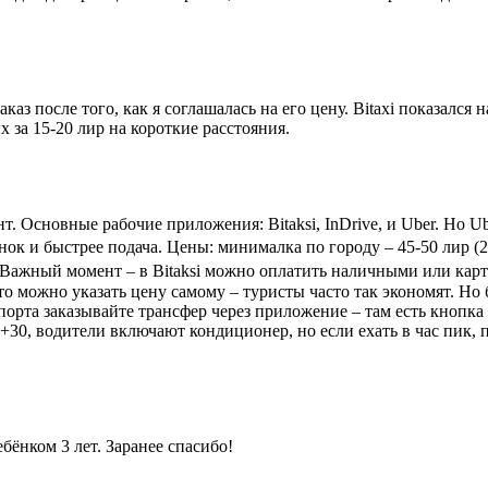
аз после того, как я соглашалась на его цену. Bitaxi показался 
х за 15-20 лир на короткие расстояния.
т. Основные рабочие приложения: Bitaksi, InDrive, и Uber. Но U
к и быстрее подача. Цены: минималка по городу – 45-50 лир (220
 Важный момент – в Bitaksi можно оплатить наличными или карто
о можно указать цену самому – туристы часто так экономят. Но б
порта заказывайте трансфер через приложение – там есть кнопка 
0, водители включают кондиционер, но если ехать в час пик, п
ебёнком 3 лет. Заранее спасибо!