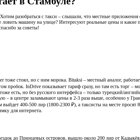
тает в Стамбуле?
 Хотим разобраться с такси – слышали, что местные приложения 
още ловить машину на улице? Интересуют реальные цены и какие 
спасибо за советы!
ber тоже стоял, но с ним морока. Bitaksi – местный аналог, раб
том пробок. InDrive показывает тариф сразу, но там есть торг –
тоже есть, но без русского интерфейса – только турецкий/англий
етую – в центре заламывают цены в 2-3 раза выше, особенно у Гр
 выйдет 400-500 лир (1800-2300 ₽), а таксисты на месте просят 
имку для интернета.
оездок до Принцевых островов, вышло около 200 лир от Кадыкёя. 