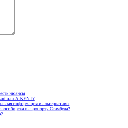
 есть нюансы
akart или A-KENT?
уальная информация и альтернативы
овосибирска в аэропорту Стамбула?
р?