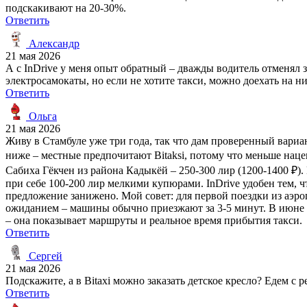
подскакивают на 20-30%.
Ответить
Александр
21 мая 2026
А с InDrive у меня опыт обратный – дважды водитель отменял зак
электросамокаты, но если не хотите такси, можно доехать на ни
Ответить
Ольга
21 мая 2026
Живу в Стамбуле уже три года, так что дам проверенный вариан
ниже – местные предпочитают Bitaksi, потому что меньше нацено
Сабиха Гёкчен из района Кадыкёй – 250-300 лир (1200-1400 ₽).
при себе 100-200 лир мелкими купюрами. InDrive удобен тем, чт
предложение занижено. Мой совет: для первой поездки из аэро
ожиданием – машины обычно приезжают за 3-5 минут. В июне +3
– она показывает маршруты и реальное время прибытия такси.
Ответить
Сергей
21 мая 2026
Подскажите, а в Bitaxi можно заказать детское кресло? Едем с р
Ответить