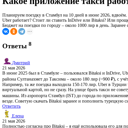
Какое приложение такси рабо
Планируем поездку в Стамбул на 10 дней в июне 2026, вдвоём.
Uber работает? Стоит ли ставить InDrive или Bitaksi? Или пр
Бюджет на поездки по городу – около 1000 лир в день. Заранее 
8
Ответы
Дмитрий
21 мая 2026
В июне 2025 был в Стамбуле – пользовался Bitaksi и InDrive, U
района Султанахмет до Таксима – около 180 лир (~900 ₽), с учё
Например, та же поездка выходила 150-170 лир. Uber в Турции 
виртуальной картой, но не сразу. На улице брать такси не сов
машины. Из аэропорта Стамбул (IST) до города по приложениям
везде. Советую скачать Bitaksi заранее и пополнить турецкую с
Ответить
Елена
21 мая 2026
Полностью согласна про Bitaksi – я ещё использовала его для п