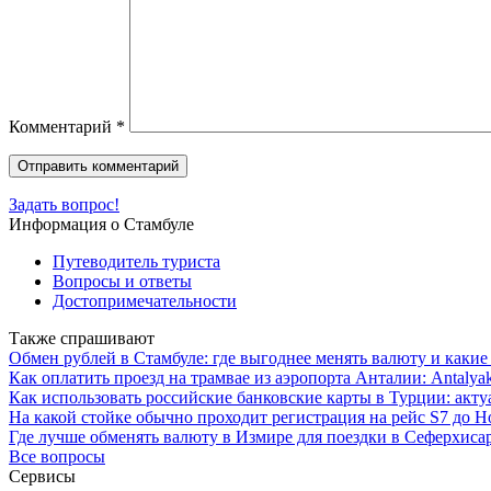
Комментарий
*
Задать вопрос!
Информация о Стамбуле
Путеводитель туриста
Вопросы и ответы
Достопримечательности
Также спрашивают
Обмен рублей в Стамбуле: где выгоднее менять валюту и какие
Как оплатить проезд на трамвае из аэропорта Анталии: Antaly
Как использовать российские банковские карты в Турции: акт
На какой стойке обычно проходит регистрация на рейс S7 до Н
Где лучше обменять валюту в Измире для поездки в Сеферхиса
Все вопросы
Сервисы