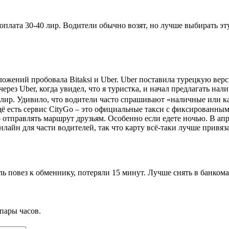
го доплата 30-40 лир. Водители обычно возят, но лучше выбирать 
ложений пробовала Bitaksi и Uber. Uber поставила турецкую верс
рез Uber, когда увидел, что я туристка, и начал предлагать нали
60 лир. Удивило, что водители часто спрашивают «наличные или ка
Ещё есть сервис CityGo – это официальные такси с фиксированным
но отправлять маршрут друзьям. Особенно если едете ночью. В ап
лайн для части водителей, так что карту всё-таки лучше привяза
 повез к обменнику, потеряли 15 минут. Лучше снять в банкомат
пары часов.