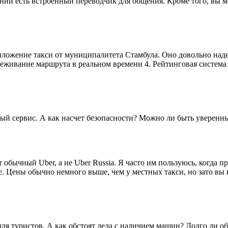
нии есть встроенный переводчик для общения. Кроме того, вы мо
иложение такси от муниципалитета Стамбула. Оно довольно надеж
еживание маршрута в реальном времени 4. Рейтинговая система
ьный сервис. А как насчет безопасности? Можно ли быть уверенн
обычный Uber, а не Uber Russia. Я часто им пользуюсь, когда п
. Цены обычно немного выше, чем у местных такси, но зато вы 
о для туристов. А как обстоят дела с наличием машин? Долго ли 