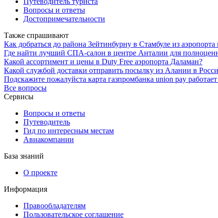
Путеводитель туриста
Вопросы и ответы
Достопримечательности
Также спрашивают
Как добраться до района Зейтинбурну в Стамбуле из аэропорта 
Где найти лучший СПА-салон в центре Анталии для полноценн
Какой ассортимент и цены в Duty Free аэропорта Даламан?
Какой службой доставки отправить посылку из Алании в Росс
Подскажите пожалуйста карта газпромбанка union pay работает
Все вопросы
Сервисы
Вопросы и ответы
Путеводитель
Гид по интересным местам
Авиакомпании
База знаний
О проекте
Информация
Правообладателям
Пользовательское соглашение