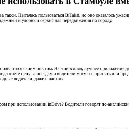
 использовать в Стамбуле вме
а такси. Пыталась пользоваться BiTaksi, но оно оказалось ужасн
адежный и удобный сервис для передвижения по городу.
поделиться своим опытом. На мой взгляд, лучшее приложение для т
редлагаете цену за поездку, а водители могут ее принять или п
бодные водители, даже в час пик.
ером при использовании inDrive? Водители говорят по-английски