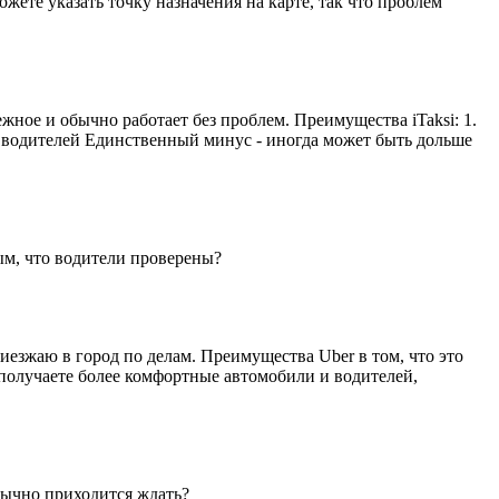
жете указать точку назначения на карте, так что проблем
ное и обычно работает без проблем. Преимущества iTaksi: 1.
 водителей Единственный минус - иногда может быть дольше
ым, что водители проверены?
риезжаю в город по делам. Преимущества Uber в том, что это
получаете более комфортные автомобили и водителей,
обычно приходится ждать?