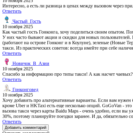
10 ноября 2025
Интересно, а есть ли разница в ценах между вызовом через при
Ответить
Частый_Гость
10 ноября 2025
Как частый гость Гонконга, хочу поделиться своим опытом. По
У них часто бывают акции и скидки для новых пользователей.
(работают на острове Гонконг и в Коулуне), зеленые (Новые 
такси. Из практических советов: всегда имейте при себе нали
Ответить
Новичок_В_Азии
10 ноября 2025
Спасибо за информацию про типы такси! А как насчет чаевых? 
Ответить
Гонконговед
10 ноября 2025
Хочу добавить про альтернативные варианты. Если вам нужен 
кроме Uber и HKTaxi есть еще несколько опций. GoGoVan - это
вызова такси через карты Baidu Maps - очень удобно, если вы у
30%, поэтому планируйте поездки заранее. И да, обязательно со
Ответить
Добавить комментарий