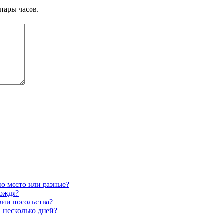
пары часов.
но место или разные?
дождя?
вии посольства?
а несколько дней?