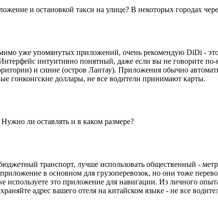
ложение и остановкой такси на улице? В некоторых городах чере
мимо уже упомянутых приложений, очень рекомендую DiDi - это 
 Интерфейс интуитивно понятный, даже если вы не говорите по-к
Территории) и синие (остров Лантау). Приложения обычно автом
чные гонконгские доллары, не все водители принимают карты.
Нужно ли оставлять и в каком размере?
бюджетный транспорт, лучше использовать общественный - метро
 приложение в основном для грузоперевозок, но они тоже перево
же используете это приложение для навигации. Из личного опыта:
храняйте адрес вашего отеля на китайском языке - не все водите