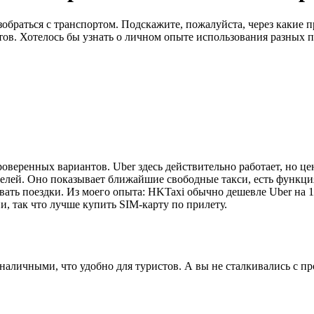
азобраться с транспортом. Подскажите, пожалуйста, через какие
ов. Хотелось бы узнать о личном опыте использования разных пр
проверенных вариантов. Uber здесь действительно работает, но
телей. Оно показывает ближайшие свободные такси, есть функц
ровать поездки. Из моего опыта: HKTaxi обычно дешевле Uber на
, так что лучше купить SIM-карту по прилету.
аличными, что удобно для туристов. А вы не сталкивались с пр