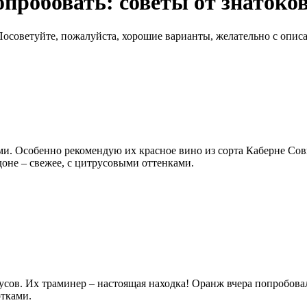
пробовать: советы от знатоко
советуйте, пожалуйста, хорошие варианты, желательно с описан
и. Особенно рекомендую их красное вино из сорта Каберне Сов
оне – свежее, с цитрусовыми оттенками.
ов. Их траминер – настоящая находка! Оранж вчера попробовал
отками.