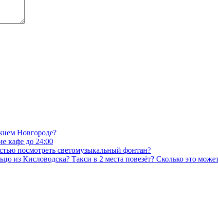
ижнем Новгороде?
е кафе до 24:00
остью посмотреть светомузыкальный фонтан?
цо из Кисловодска? Такси в 2 места повезёт? Сколько это может