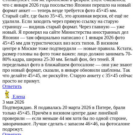
что с января 2026 года посольство Японии перешло на новый
формат анкет — теперь везде требуется фото 45×45 мм.
Старый сайт, где было 35×45, это архивная версия, её ещё не
удалили. Если заходить через прямую ссылку на старую
страницу — видишь старый формат. Через главную — уже
новый. Я проверял на сайте Министерства иностранных дел
Японии — там официально написано с 1 января 2026 фото
45×45 мм для туристических виз всех типов. В визовом
центре в Москве тоже подтвердили — новые правила. Кстати,
размер головы на фото тоже важен: лицо должно занимать 70-
80% кадра, ширина 25-30 мм. Белый фон, без теней. Я
переделывал фото в ближайшем фотосалоне — они уже знают
про новый формат, сказали, в январе обновили шаблоны. Так
что делайте 45×45, не рискуйте. Старую анкету с 35×45 сейчас
просто не примут.
Ответить
Елена
3 мая 2026
Подтверждаю. Я подавалась 20 марта 2026 в Питере, брали
только 45×45. Причём в визовом центре даже линейкой
проверили — если меньше 44 мм хотя бы по одной стороне,
заворачивают. Лучше сделать с запасом 46×46, на фотосалоне
подрежут.
Ответить