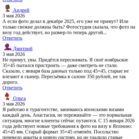
Андрей
3 мая 2026
А если фото делал в декабре 2025, его уже не примут? Или
только свежие должны быть? Фотостудия сказала, что фото на
визу год действует, но размер-то теперь другой...
Ответить
Дмитрий
3 мая 2026
Не примут, увы. Придётся переснимать. Я своё ноябрьское
35×45 пытался пристроить — даже смотреть не стали.
Сказали, с января база данных только под 45×45, старые не
влезают в сканер. Пересъёмка в салоне 350 рублей, не так
дорого.
Ответить
Ольга
3 мая 2026
Я работаю в турагентстве, занимаюсь японскими визами
каждый день. Анастасия, не переживайте — это нормальная
ситуация, многие клиенты сейчас путаются. С 15 января 2026
года действуют новые требования к фото на визу в Японию:
45×45 мм. Старый формат 35×45 отменён. Посольство
перевело анкеты в новую систему, но не удалило старые