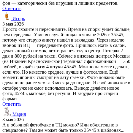
фон — категорически без игрушек и лишних предметов.
Ответить
Игорь
3 мая 2026
Просто сходите и переснимите. Время на споры уйдёт больше,
чем переделка. У меня случай: подал в январе 2026 с 35×45,
потому что старую анкету нашёл в закладках. Через неделю
звонок из ВЦ — переделайте фото. Пришлось ехать в салон,
делать новый снимок, везти распечатку в центр. Потерял 2
дня и 800 рублей на такси. Сейчас в визовых центрах Москвы
(на Нижней Красносельской) терминал с фотокабинкой — 350
рублей, выдаёт сразу 4 штуки 45×45. Можно на месте сделать,
если что. Но качество среднее, лучше в фотосалоне. Ещё
момент: японцы смотрят на дату съёмки. Фото должно быть
сделано не ранее чем за 3 месяца до подачи. Я своё июльское в
октябре уже не смог использовать. Вывод: делайте новое
фото, 45×45, матовое, без ретуши. И забудьте про старый
формат.
Ответить
Мария
3 мая 2026
А в обычной фотобудке в ТЦ можно? Или обязательно в
спецсалоне? Там же может быть только 35×45 в шаблонах...