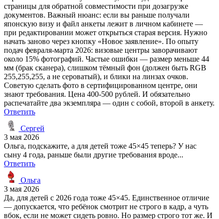
страницы для обратной совместимости при дозагрузке
документов. Важный нюанс: если вы раньше получали
японскую визу и файл анкеты лежит в личном кабинете —
при редактировании может открыться старая версия. Нужно
начать заново через кнопку «Новое заявление». По опыту
подач февраля-марта 2026: визовые центры заворачивают
около 15% фотографий. Частые ошибки — размер меньше 44
мм (брак сканера), слишком тёмный фон (должен быть RGB
255,255,255, а не сероватый), и блики на линзах очков.
Советую сделать фото в сертифицированном центре, они
знают требования. Цена 400-500 рублей. И обязательно
распечатайте два экземпляра — один с собой, второй в анкету.
Ответить
Сергей
3 мая 2026
Ольга, подскажите, а для детей тоже 45×45 теперь? У нас
сыну 4 года, раньше были другие требования вроде...
Ответить
Ольга
3 мая 2026
Да, для детей с 2026 года тоже 45×45. Единственное отличие
— допускается, что ребёнок смотрит не строго в кадр, а чуть
вбок, если не может сидеть ровно. Но размер строго тот же. И