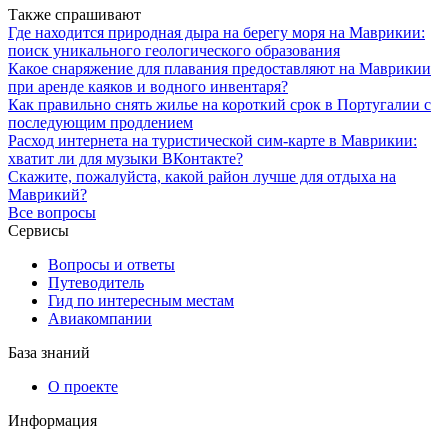
Также спрашивают
Где находится природная дыра на берегу моря на Маврикии:
поиск уникального геологического образования
Какое снаряжение для плавания предоставляют на Маврикии
при аренде каяков и водного инвентаря?
Как правильно снять жилье на короткий срок в Португалии с
последующим продлением
Расход интернета на туристической сим-карте в Маврикии:
хватит ли для музыки ВКонтакте?
Скажите, пожалуйста, какой район лучше для отдыха на
Маврикий?
Все вопросы
Сервисы
Вопросы и ответы
Путеводитель
Гид по интересным местам
Авиакомпании
База знаний
О проекте
Информация