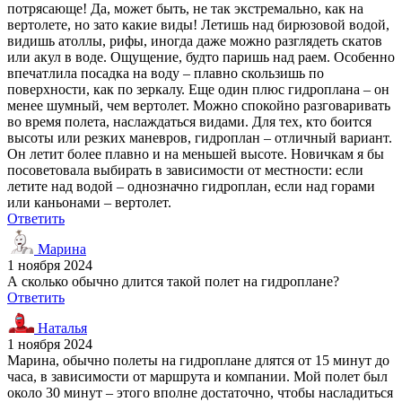
потрясающе! Да, может быть, не так экстремально, как на
вертолете, но зато какие виды! Летишь над бирюзовой водой,
видишь атоллы, рифы, иногда даже можно разглядеть скатов
или акул в воде. Ощущение, будто паришь над раем. Особенно
впечатлила посадка на воду – плавно скользишь по
поверхности, как по зеркалу. Еще один плюс гидроплана – он
менее шумный, чем вертолет. Можно спокойно разговаривать
во время полета, наслаждаться видами. Для тех, кто боится
высоты или резких маневров, гидроплан – отличный вариант.
Он летит более плавно и на меньшей высоте. Новичкам я бы
посоветовала выбирать в зависимости от местности: если
летите над водой – однозначно гидроплан, если над горами
или каньонами – вертолет.
Ответить
Марина
1 ноября 2024
А сколько обычно длится такой полет на гидроплане?
Ответить
Наталья
1 ноября 2024
Марина, обычно полеты на гидроплане длятся от 15 минут до
часа, в зависимости от маршрута и компании. Мой полет был
около 30 минут – этого вполне достаточно, чтобы насладиться