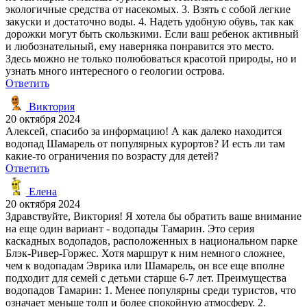
экологичные средства от насекомых. 3. Взять с собой легкие
закуски и достаточно воды. 4. Надеть удобную обувь, так как
дорожки могут быть скользкими. Если ваш ребенок активный
и любознательный, ему наверняка понравится это место.
Здесь можно не только полюбоваться красотой природы, но и
узнать много интересного о геологии острова.
Ответить
Виктория
20 октября 2024
Алексей, спасибо за информацию! А как далеко находится
водопад Шамарель от популярных курортов? И есть ли там
какие-то ограничения по возрасту для детей?
Ответить
Елена
20 октября 2024
Здравствуйте, Виктория! Я хотела бы обратить ваше внимание
на еще один вариант - водопады Тамарин. Это серия
каскадных водопадов, расположенных в национальном парке
Блэк-Ривер-Горжес. Хотя маршрут к ним немного сложнее,
чем к водопадам Эврика или Шамарель, он все еще вполне
подходит для семей с детьми старше 6-7 лет. Преимущества
водопадов Тамарин: 1. Менее популярны среди туристов, что
означает меньше толп и более спокойную атмосферу. 2.