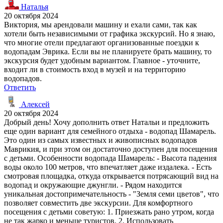
Наталья
20 октября 2024
Виктория, мы арендовали машину и ехали сами, так как
хотели быть независимыми от графика экскурсий. Но я знаю,
что многие отели предлагают организованные поездки к
водопадам Эврика. Если вы не планируете брать машину, то
экскурсия будет удобным вариантом. Главное - уточните,
входит ли в стоимость вход в музей и на территорию
водопадов.
Ответить
Алексей
20 октября 2024
Добрый день! Хочу дополнить ответ Натальи и предложить
еще один вариант для семейного отдыха - водопад Шамарель.
Это один из самых известных и живописных водопадов
Маврикия, и при этом он достаточно доступен для посещения
с детьми. Особенности водопада Шамарель: - Высота падения
воды около 100 метров, что впечатляет даже издалека. - Есть
смотровая площадка, откуда открывается потрясающий вид на
водопад и окружающие джунгли. - Рядом находится
уникальная достопримечательность - "Земля семи цветов", что
позволяет совместить две экскурсии. Для комфортного
посещения с детьми советую: 1. Приезжать рано утром, когда
не так жарко и меньше туристов. 2. Использовать