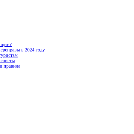
енщин?
ереправы в 2024 году
 туристам
 советы
 и правила