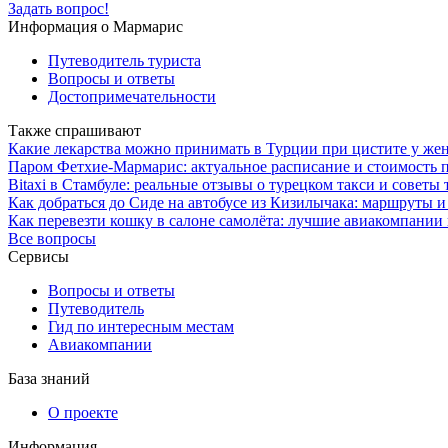
Задать вопрос!
Информация о Мармарис
Путеводитель туриста
Вопросы и ответы
Достопримечательности
Также спрашивают
Какие лекарства можно принимать в Турции при цистите у ж
Паром Фетхие-Мармарис: актуальное расписание и стоимость п
Bitaxi в Стамбуле: реальные отзывы о турецком такси и советы
Как добраться до Сиде на автобусе из Кизилычака: маршруты и
Как перевезти кошку в салоне самолёта: лучшие авиакомпании
Все вопросы
Сервисы
Вопросы и ответы
Путеводитель
Гид по интересным местам
Авиакомпании
База знаний
О проекте
Информация