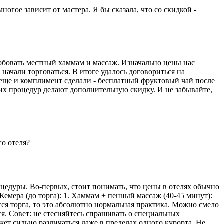
гое зависит от мастера. Я бы сказала, что со скидкой -
обовать местный хаммам и массаж. Изначально цены нас
начали торговаться. В итоге удалось договориться на
м еще и комплимент сделали - бесплатный фруктовый чай после
ких процедур делают дополнительную скидку. И не забывайте,
го отеля?
оцедуры. Во-первых, стоит понимать, что цены в отелях обычно
Кемера (до торга): 1. Хаммам + пенный массаж (40-45 минут):
ется торга, то это абсолютно нормальная практика. Можно смело
я. Совет: не стесняйтесь спрашивать о специальных
ет сильно различаться даже в пределах одного курорта. Не