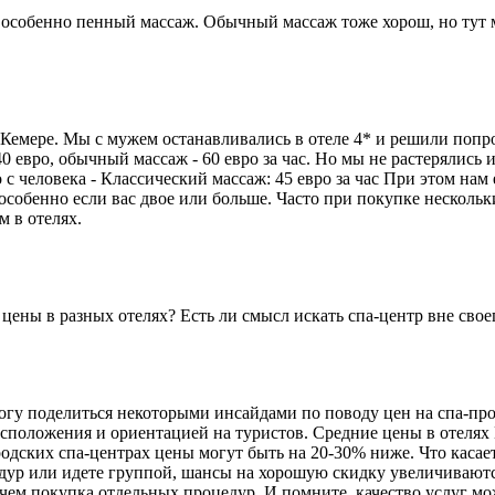
собенно пенный массаж. Обычный массаж тоже хорош, но тут мно
Кемере. Мы с мужем останавливались в отеле 4* и решили попр
евро, обычный массаж - 60 евро за час. Но мы не растерялись и 
с человека - Классический массаж: 45 евро за час При этом на
, особенно если вас двое или больше. Часто при покупке несколь
м в отелях.
цены в разных отелях? Есть ли смысл искать спа-центр вне свое
могу поделиться некоторыми инсайдами по поводу цен на спа-пр
асположения и ориентацией на туристов. Средние цены в отелях 
ородских спа-центрах цены могут быть на 20-30% ниже. Что каса
едур или идете группой, шансы на хорошую скидку увеличиваютс
ем покупка отдельных процедур. И помните, качество услуг мож