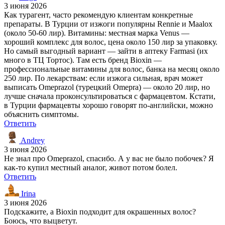
3 июня 2026
Как турагент, часто рекомендую клиентам конкретные
препараты. В Турции от изжоги популярны Rennie и Maalox
(около 50-60 лир). Витамины: местная марка Venus —
хороший комплекс для волос, цена около 150 лир за упаковку.
Но самый выгодный вариант — зайти в аптеку Farmasi (их
много в ТЦ Тортос). Там есть бренд Bioxin —
профессиональные витамины для волос, банка на месяц около
250 лир. По лекарствам: если изжога сильная, врач может
выписать Omeprazol (турецкий Omepra) — около 20 лир, но
лучше сначала проконсультироваться с фармацевтом. Кстати,
в Турции фармацевты хорошо говорят по-английски, можно
объяснить симптомы.
Ответить
Andrey
3 июня 2026
Не знал про Omeprazol, спасибо. А у вас не было побочек? Я
как-то купил местный аналог, живот потом болел.
Ответить
Irina
3 июня 2026
Подскажите, а Bioxin подходит для окрашенных волос?
Боюсь, что выцветут.