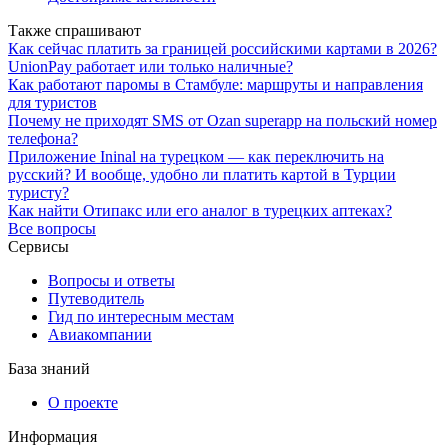
Также спрашивают
Как сейчас платить за границей российскими картами в 2026?
UnionPay работает или только наличные?
Как работают паромы в Стамбуле: маршруты и направления
для туристов
Почему не приходят SMS от Ozan superapp на польский номер
телефона?
Приложение Ininal на турецком — как переключить на
русский? И вообще, удобно ли платить картой в Турции
туристу?
Как найти Отипакс или его аналог в турецких аптеках?
Все вопросы
Сервисы
Вопросы и ответы
Путеводитель
Гид по интересным местам
Авиакомпании
База знаний
О проекте
Информация