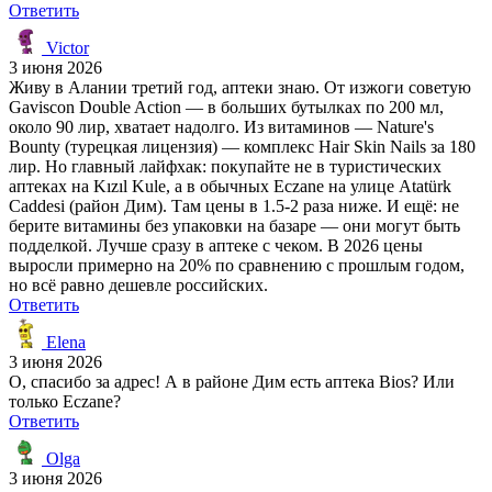
Ответить
Victor
3 июня 2026
Живу в Алании третий год, аптеки знаю. От изжоги советую
Gaviscon Double Action — в больших бутылках по 200 мл,
около 90 лир, хватает надолго. Из витаминов — Nature's
Bounty (турецкая лицензия) — комплекс Hair Skin Nails за 180
лир. Но главный лайфхак: покупайте не в туристических
аптеках на Kızıl Kule, а в обычных Eczane на улице Atatürk
Caddesi (район Дим). Там цены в 1.5-2 раза ниже. И ещё: не
берите витамины без упаковки на базаре — они могут быть
подделкой. Лучше сразу в аптеке с чеком. В 2026 цены
выросли примерно на 20% по сравнению с прошлым годом,
но всё равно дешевле российских.
Ответить
Elena
3 июня 2026
О, спасибо за адрес! А в районе Дим есть аптека Bios? Или
только Eczane?
Ответить
Olga
3 июня 2026