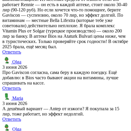
работает Rennie — он есть в каждой аптеке, стоит около 30-40
лир (90-120 руб). Но если хочется что-то помощнее, берите
Gaviscon — суспензию, около 70 лир, но эффект долгий. По
витаминам — местные Bella Lifextra (которые тебе уже
советовали) действительно неплохие. Я брала комплекс
Vitamin Plus от Solgar (турецкое производство) — около 200
лир за банку. В аптеке Bios на Ataturk Bulvari цены ниже, чем
в туристических. Только проверяйте срок годности! В октябре
2025 брала, ещё месяц был.
Ответить
Olga
3 июня 2026
Про Gaviscon согласна, сама беру в каждую поездку. Ещё
добавлю: в Bios часто бывают акции на витамины, лучше
спрашивать на кассе.
Ответить
Maria
3 июня 2026
А дешёвый вариант — Antep от изжоги? Я покупала за 15
лир, тоже работает, но эффект недолгий.
Ответить
Olga