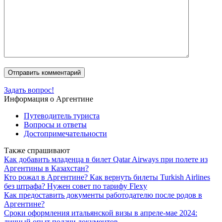
Задать вопрос!
Информация о Аргентине
Путеводитель туриста
Вопросы и ответы
Достопримечательности
Также спрашивают
Как добавить младенца в билет Qatar Airways при полете из
Аргентины в Казахстан?
Кто рожал в Аргентине? Как вернуть билеты Turkish Airlines
без штрафа? Нужен совет по тарифу Flexy
Как предоставить документы работодателю после родов в
Аргентине?
Сроки оформления итальянской визы в апреле-мае 2024:
личный опыт подачи документов