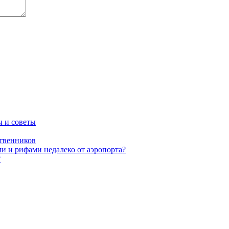
ы и советы
твенников
и и рифами недалеко от аэропорта?
?