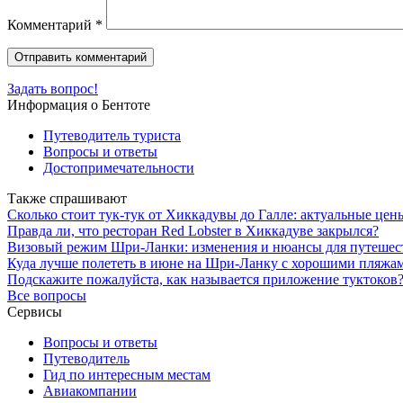
Комментарий
*
Задать вопрос!
Информация о Бентоте
Путеводитель туриста
Вопросы и ответы
Достопримечательности
Также спрашивают
Сколько стоит тук-тук от Хиккадувы до Галле: актуальные цен
Правда ли, что ресторан Red Lobster в Хиккадуве закрылся?
Визовый режим Шри-Ланки: изменения и нюансы для путешес
Куда лучше полететь в июне на Шри-Ланку с хорошими пляжам
Подскажите пожалуйста, как называется приложение туктоков
Все вопросы
Сервисы
Вопросы и ответы
Путеводитель
Гид по интересным местам
Авиакомпании