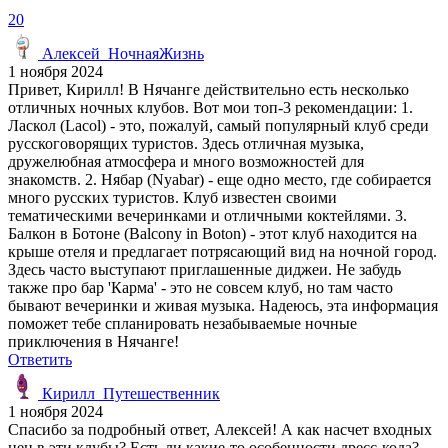
20
Алексей_НочнаяЖизнь
1 ноября 2024
Привет, Кирилл! В Нячанге действительно есть несколько
отличных ночных клубов. Вот мои топ-3 рекомендации: 1.
Ласкол (Lacol) - это, пожалуй, самый популярный клуб среди
русскоговорящих туристов. Здесь отличная музыка,
дружелюбная атмосфера и много возможностей для
знакомств. 2. Нябар (Nyabar) - еще одно место, где собирается
много русских туристов. Клуб известен своими
тематическими вечеринками и отличными коктейлями. 3.
Балкон в Ботоне (Balcony in Boton) - этот клуб находится на
крыше отеля и предлагает потрясающий вид на ночной город.
Здесь часто выступают приглашенные диджеи. Не забудь
также про бар 'Карма' - это не совсем клуб, но там часто
бывают вечеринки и живая музыка. Надеюсь, эта информация
поможет тебе спланировать незабываемые ночные
приключения в Нячанге!
Ответить
Кирилл_Путешественник
1 ноября 2024
Спасибо за подробный ответ, Алексей! А как насчет входных
цен в эти клубы? Есть ли какие-то особенности дресс-кода?