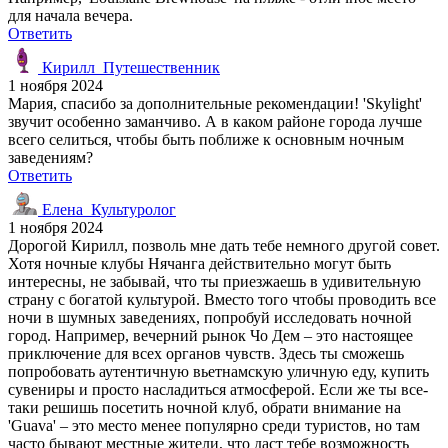
для начала вечера.
Ответить
Кирилл_Путешественник
1 ноября 2024
Мария, спасибо за дополнительные рекомендации! 'Skylight'
звучит особенно заманчиво. А в каком районе города лучше
всего селиться, чтобы быть поближе к основным ночным
заведениям?
Ответить
Елена_Культуролог
1 ноября 2024
Дорогой Кирилл, позволь мне дать тебе немного другой совет.
Хотя ночные клубы Нячанга действительно могут быть
интересны, не забывай, что ты приезжаешь в удивительную
страну с богатой культурой. Вместо того чтобы проводить все
ночи в шумных заведениях, попробуй исследовать ночной
город. Например, вечерний рынок Чо Дем – это настоящее
приключение для всех органов чувств. Здесь ты сможешь
попробовать аутентичную вьетнамскую уличную еду, купить
сувениры и просто насладиться атмосферой. Если же ты все-
таки решишь посетить ночной клуб, обрати внимание на
'Guava' – это место менее популярно среди туристов, но там
часто бывают местные жители, что даст тебе возможность