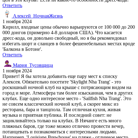
Ответить
Алексей_НочнаяЖизнь
1 ноября 2024
Кирилл, входные цены обычно варьируются от 100 000 до 200
000 донгов (примерно 4-8 долларов США). Что касается
дресс-кода, он довольно свободный, но я бы рекомендовал
избегать шорт и сланцев в более фешенебельных местах вроде
'Балкона в Ботоне'.
Ответить
Мария_Тусовщица
1 ноября 2024
Привет! Я бы хотела добавить еще пару мест к списку
Алексея. Обязательно посетите 'Skylight Nha Trang' - это
роскошный ночной клуб на крыше с потрясающим видом на
город и море. Атмосфера там более изысканная, чем в других
клубах. Еще одно интересное место - 'Sailfish Nha Trang'. Это
не совсем классический ночной клуб, а скорее микс из
ресторана, бара и танцпола. Там отличная кухня, живая
музыка и приятная публика. И последний совет: не
зацикливайтесь только на клубах. В Нячанге есть много
пляжных баров, где тоже можно отлично провести вечер,
потанцевать и познакомиться с интересными людьми.
Например, 'Louisiane Brewhouse' на пляже - отличное место