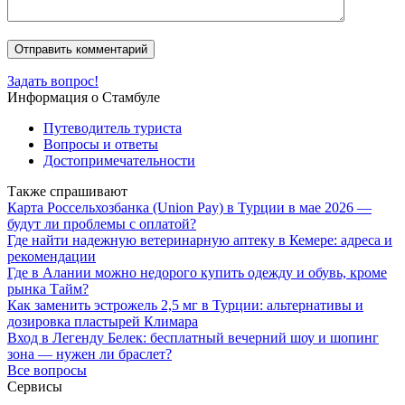
Задать вопрос!
Информация о Стамбуле
Путеводитель туриста
Вопросы и ответы
Достопримечательности
Также спрашивают
Карта Россельхозбанка (Union Pay) в Турции в мае 2026 —
будут ли проблемы с оплатой?
Где найти надежную ветеринарную аптеку в Кемере: адреса и
рекомендации
Где в Алании можно недорого купить одежду и обувь, кроме
рынка Тайм?
Как заменить эстрожель 2,5 мг в Турции: альтернативы и
дозировка пластырей Климара
Вход в Легенду Белек: бесплатный вечерний шоу и шопинг
зона — нужен ли браслет?
Все вопросы
Сервисы