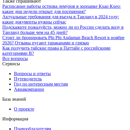
Также спрашивают
Расписание работы острова лемуров в зоопарке Кхао Кхео:
какие дни недели открыт для посещения?
Актуальные требования для въезда в Таиланд в 2024 году:
какие документы нужны сейчас
Подскажите пожалуйста, можно ли из России сделать визу в
Таиланд больше чем на 45 дней?
Стоит ли бронировать Phi Phi Andaman Beach Resort в ноябре
2026? Отзывы пугают тараканами и грязью
Как получить тайские права в Паттайе с российскими
категориями B?
Все вопросы
Сервисы
Вопросы и ответы
Путеводитель
Гид по интересным местам
Авиакомпании
База знаний
О проекте
Информация
Правообладателям