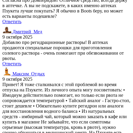
Согласна про Домперидон! Отличное средство, всегда держу
в аптечке. А вы не подскажете, в каких именно аптеках
Пхукета лучше покупать? Я обычно в Boots беру, но может
есть варианты подешевле?
Ответить
Дмитрий_Мед
9 октября 2025
Добавлю про регидрационные растворы! В аптеках
продаются специальные порошки для приготовления
солевого раствора - очень помогают при обезвоживании от
рвоты.
Ответить
Максим_Отдых
9 октября 2025
Привет! Я тоже сталкивался с этой проблемой во время
отпуска на Пхукете. Из личного опыта могу посоветовать: •
Имодиум действительно помогает, но только если рвота не
сопровождается температурой • Тайский аналог - Гастро-стоп,
стоит дешевле • Обязательно купите регидрон или аналоги
для восстановления водного баланса • Из натуральных
средств - имбирный чай, который можно заказать в кафе или
купить в магазине Не забывайте, что если симптомы
серьезные (высокая температура, кровь в рвоте), нужно
срочно обращаться в медицинский центр. На Пхукете есть