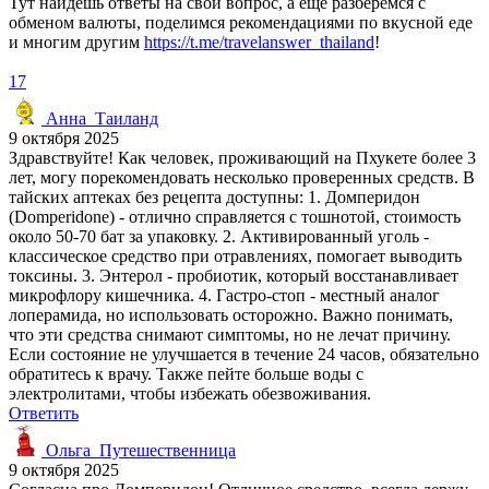
Тут найдёшь ответы на свой вопрос, а ещё разберёмся с
обменом валюты, поделимся рекомендациями по вкусной еде
и многим другим
https://t.me/travelanswer_thailand
!
17
Анна_Таиланд
9 октября 2025
Здравствуйте! Как человек, проживающий на Пхукете более 3
лет, могу порекомендовать несколько проверенных средств. В
тайских аптеках без рецепта доступны: 1. Домперидон
(Domperidone) - отлично справляется с тошнотой, стоимость
около 50-70 бат за упаковку. 2. Активированный уголь -
классическое средство при отравлениях, помогает выводить
токсины. 3. Энтерол - пробиотик, который восстанавливает
микрофлору кишечника. 4. Гастро-стоп - местный аналог
лоперамида, но использовать осторожно. Важно понимать,
что эти средства снимают симптомы, но не лечат причину.
Если состояние не улучшается в течение 24 часов, обязательно
обратитесь к врачу. Также пейте больше воды с
электролитами, чтобы избежать обезвоживания.
Ответить
Ольга_Путешественница
9 октября 2025