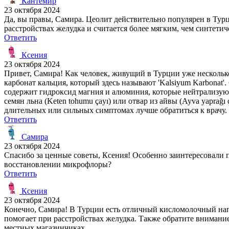
Кантемир
23 октября 2024
Да, вы правы, Самира. Цеолит действительно популярен в Турции
расстройствах желудка и считается более мягким, чем синтети
Ответить
Ксения
23 октября 2024
Привет, Самира! Как человек, живущий в Турции уже нескольк
карбонат кальция, который здесь называют 'Kalsiyum Karbonat'
содержит гидроксид магния и алюминия, которые нейтрализуют
семян льна (Keten tohumu çayı) или отвар из айвы (Ayva yapra
длительных или сильных симптомах лучше обратиться к врачу.
Ответить
Самира
23 октября 2024
Спасибо за ценные советы, Ксения! Особенно заинтересовали 
восстановлении микрофлоры?
Ответить
Ксения
23 октября 2024
Конечно, Самира! В Турции есть отличный кисломолочный напи
помогает при расстройствах желудка. Также обратите внимание
местных магазинчиках.