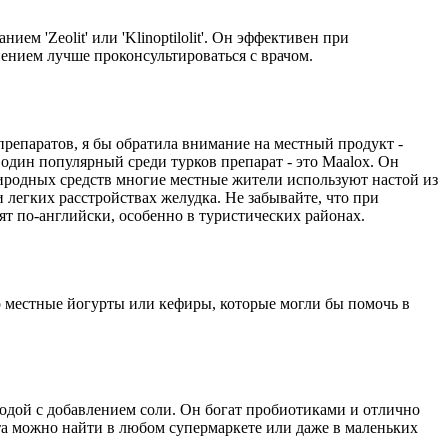
м 'Zeolit' или 'Klinoptilolit'. Он эффективен при
нением лучше проконсультироваться с врачом.
репаратов, я бы обратила внимание на местный продукт -
 один популярный среди турков препарат - это Мaalox. Он
иродных средств многие местные жители используют настой из
и легких расстройствах желудка. Не забывайте, что при
т по-английски, особенно в туристических районах.
о местные йогурты или кефиры, которые могли бы помочь в
водой с добавлением соли. Он богат пробиотиками и отлично
кта можно найти в любом супермаркете или даже в маленьких