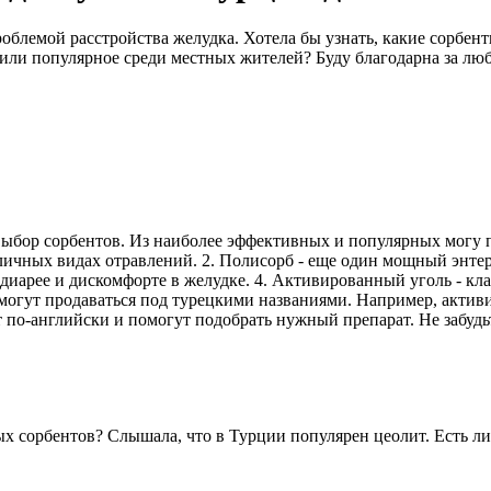
облемой расстройства желудка. Хотела бы узнать, какие сорбент
или популярное среди местных жителей? Буду благодарна за лю
выбор сорбентов. Из наиболее эффективных и популярных могу п
личных видах отравлений. 2. Полисорб - еще один мощный энтер
 диарее и дискомфорте в желудке. 4. Активированный уголь - к
 могут продаваться под турецкими названиями. Например, активи
 по-английски и помогут подобрать нужный препарат. Не забудь
х сорбентов? Слышала, что в Турции популярен цеолит. Есть ли