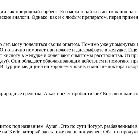
 как природный сорбент. Его можно найти в аптеках под название
ческие аналоги. Однако, как и с любым препаратом, перед приме
о лет, могу поделиться своим опытом. Помимо уже упомянутых п
. Он отлично помогает при изжоге и дискомфорте в желудке. Еще
 кислоту в желудке и облегчают симптомы расстройства. Из пр
ğı çayı). Они обладают обволакивающим действием и помогают пр
 В Турции медицина на хорошем уровне, и многие доктора говоря
природные средства. А как насчет пробиотиков? Есть ли какие-т
ток под названием 'Ayran'. Это по сути йогурт, разбавленный 
 на 'Kefir', который здесь тоже очень популярен. Оба эти проду