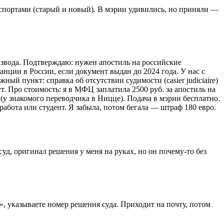
паспортами (старый и новый). В мэрии удивились, но приняли —
развода. Подтверждаю: нужен апостиль на российские
нции в России, если документ выдан до 2024 года. У нас с
ый пункт: справка об отсутствии судимости (casier judiciaire)
ут. Про стоимость: я в МФЦ заплатила 2500 руб. за апостиль на
 (у знакомого переводчика в Ницце). Подача в мэрии бесплатно.
работа или студент. Я забыла, потом бегала — штраф 180 евро.
суд, оригинал решения у меня на руках, но он почему-то без
», указываете номер решения суда. Приходит на почту, потом