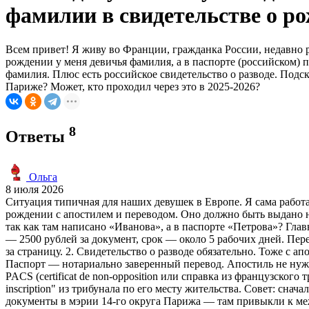
фамилии в свидетельстве о ро
Всем привет! Я живу во Франции, гражданка России, недавно р
рождении у меня девичья фамилия, а в паспорте (российском) п
фамилия. Плюс есть российское свидетельство о разводе. Подс
Париже? Может, кто проходил через это в 2025-2026?
8
Ответы
Ольга
8 июля 2026
Ситуация типичная для наших девушек в Европе. Я сама работа
рождении с апостилем и переводом. Оно должно быть выдано не
так как там написано «Иванова», а в паспорте «Петрова»? Гла
— 2500 рублей за документ, срок — около 5 рабочих дней. Перево
за страницу. 2. Свидетельство о разводе обязательно. Тоже с а
Паспорт — нотариально заверенный перевод. Апостиль не нуже
PACS (certificat de non-opposition или справка из французског
inscription" из трибунала по его месту жительства. Совет: снача
документы в мэрии 14-го округа Парижа — там привыкли к ме