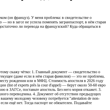
ом (он француз). У меня проблема: в свидетельстве о
 — но в загсе не успела поменять загранпаспорт, в нём старая
достаточно ли перевода на французский? Куда обращаться в
тому скажу чётко: 1. Главный документ — свидетельство о
екущее (даже если в нём старая фамилия) — это не проблема,
 месту рождения или в МФЦ. Стоимость апостиля в 2026 году
ist of experts près la cour d'appel) — берут около 50-60 евро
ию в ЗАГСе, поставьте апостиль. Без него мэрия откажет. 3.
яжного переводчика. 4. Документ об отсутствии предыдущих
 вашему молодому человеку потребуется "attestation de non-
, если ещё нет. Тогда паспорт не обязателен. Подавайте