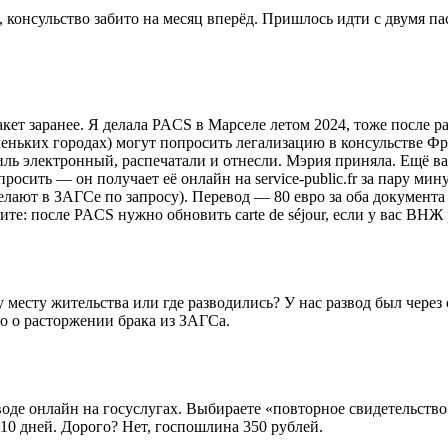
о, консульство забито на месяц вперёд. Пришлось идти с двумя 
акет заранее. Я делала PACS в Марселе летом 2024, тоже после 
еньких городах) могут попросить легализацию в консульстве Фра
ль электронный, распечатали и отнесли. Мэрия приняла. Ещё важн
росить — он получает её онлайн на service-public.fr за пару мин
 делают в ЗАГСе по запросу). Перевод — 80 евро за оба документа
те: после PACS нужно обновить carte de séjour, если у вас ВНЖ 
 месту жительства или где разводились? У нас развод был через 
о о расторжении брака из ЗАГСа.
воде онлайн на госуслугах. Выбираете «повторное свидетельство
 10 дней. Дорого? Нет, госпошлина 350 рублей.