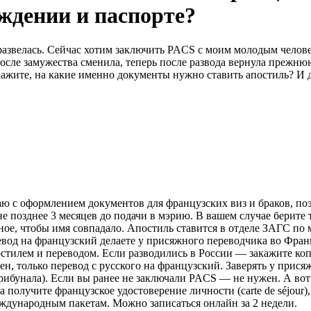
ждении и паспорте?
азвелась. Сейчас хотим заключить PACS с моим молодым человек
осле замужества сменила, теперь после развода вернула прежнюю
кажите, на какие именно документы нужно ставить апостиль? И 
ю с оформлением документов для французских виз и браков, поэ
 позднее 3 месяцев до подачи в мэрию. В вашем случае берите т
вное, чтобы имя совпадало. Апостиль ставится в отделе ЗАГС по
д на французский делаете у присяжного переводчика во Франции (l
постилем и переводом. Если разводились в России — закажите коп
н, только перевод с русского на французский. Заверять у прис
о трибунала). Если вы ранее не заключали PACS — не нужен. А вот
ла получите французское удостоверение личности (carte de séjour)
ждународным пакетам. Можно записаться онлайн за 2 недели.