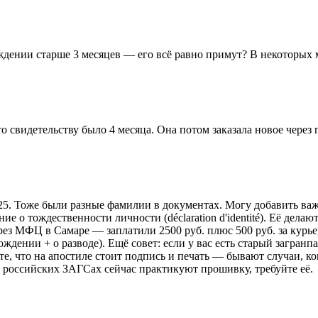
ждении старше 3 месяцев — его всё равно примут? В некоторых м
о свидетельству было 4 месяца. Она потом заказала новое через 
25. Тоже были разные фамилии в документах. Могу добавить важ
 о тождественности личности (déclaration d'identité). Её делаю
ерез МФЦ в Самаре — заплатили 2500 руб. плюс 500 руб. за курь
ождении + о разводе). Ещё совет: если у вас есть старый загра
, что на апостиле стоит подпись и печать — бывают случаи, когд
В российских ЗАГСах сейчас практикуют прошивку, требуйте её.