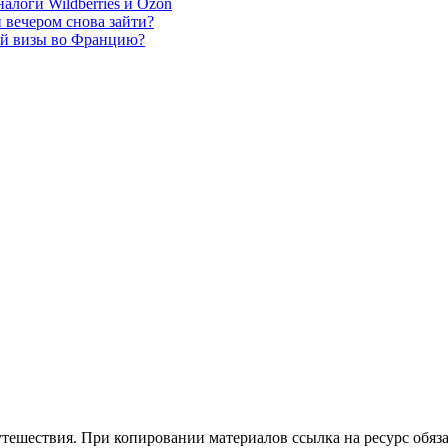
алоги Wildberries и Ozon
 вечером снова зайти?
кой визы во Францию?
утешествия. При копировании материалов ссылка на ресурс обяза