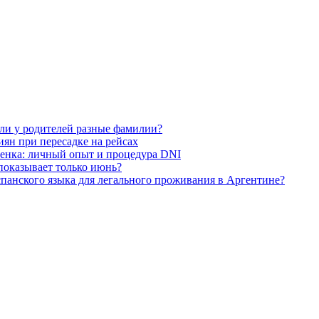
сли у родителей разные фамилии?
иян при пересадке на рейсах
енка: личный опыт и процедура DNI
 показывает только июнь?
панского языка для легального проживания в Аргентине?