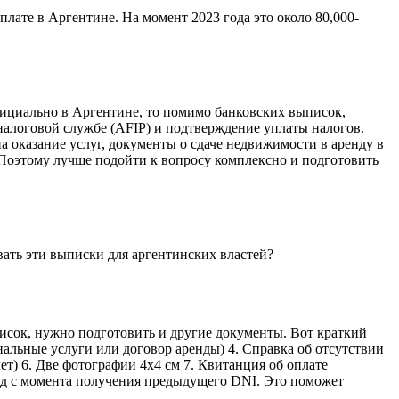
лате в Аргентине. На момент 2023 года это около 80,000-
фициально в Аргентине, то помимо банковских выписок,
 налоговой службе (AFIP) и подтверждение уплаты налогов.
а оказание услуг, документы о сдаче недвижимости в аренду в
Поэтому лучше подойти к вопросу комплексно и подготовить
овать эти выписки для аргентинских властей?
исок, нужно подготовить и другие документы. Вот краткий
нальные услуги или договор аренды) 4. Справка об отсутствии
т) 6. Две фотографии 4x4 см 7. Квитанция об оплате
иод с момента получения предыдущего DNI. Это поможет