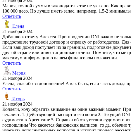
21 ноября 2024
Мария, точной суммы в законодательстве не указано. Как прав
100,000 песо. Но лучше иметь запас, например, 1.5-2 минималь
Ответить
Елена
21 ноября 2024
Добавлю к ответу Алексея. При продлении DNI важно не тольк
предоставьте трудовой договор и справку от работодателя. Дл
Если ваш доход поступает из-за границы, подготовьте докумен
другой стране или инвестиционные отчеты. Помните, что миг
максимум информации о вашем финансовом положении.
Ответить
Мария
21 ноября 2024
Елена, спасибо за дополнение! А как быть, если часть дохода 
Ответить
Игорь
21 ноября 2024
Коллеги, хочу обратить внимание на один важный момент. При
чек-лист: 1. Действующий паспорт и его копия 2. Текущий DNI 
судимости в Аргентине 5. Справка об отсутствии судимости из
госпошлины Что касается банковских выписок, то да, обычно 
избежать дополнительных вопросов и ускорит процесс рассмот