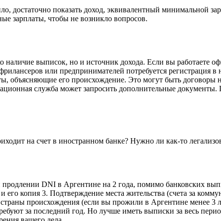
ило, достаточно показать доход, эквивалентный минимальной зарп
ные зарплаты, чтобы не возникло вопросов.
о наличие выписок, но и источник дохода. Если вы работаете о
я фрилансеров или предпринимателей потребуется регистрация в
ты, объясняющие его происхождение. Это могут быть договоры н
рационная служба может запросить дополнительные документы. 
приходит на счет в иностранном банке? Нужно ли как-то легализ
 продлении DNI в Аргентине на 2 года, помимо банковских вып
и его копия 3. Подтверждение места жительства (счета за комму
 страны происхождения (если вы прожили в Аргентине менее 3 ле
требуют за последний год. Но лучше иметь выписки за весь пер
рения вашего дела.