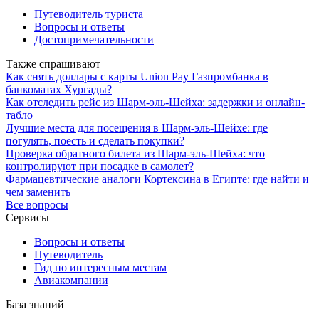
Путеводитель туриста
Вопросы и ответы
Достопримечательности
Также спрашивают
Как снять доллары с карты Union Pay Газпромбанка в
банкоматах Хургады?
Как отследить рейс из Шарм-эль-Шейха: задержки и онлайн-
табло
Лучшие места для посещения в Шарм-эль-Шейхе: где
погулять, поесть и сделать покупки?
Проверка обратного билета из Шарм-эль-Шейха: что
контролируют при посадке в самолет?
Фармацевтические аналоги Кортексина в Египте: где найти и
чем заменить
Все вопросы
Сервисы
Вопросы и ответы
Путеводитель
Гид по интересным местам
Авиакомпании
База знаний