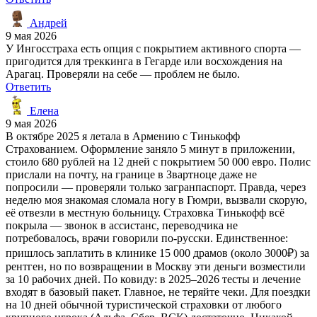
Андрей
9 мая 2026
У Ингосстраха есть опция с покрытием активного спорта —
пригодится для треккинга в Гегарде или восхождения на
Арагац. Проверяли на себе — проблем не было.
Ответить
Елена
9 мая 2026
В октябре 2025 я летала в Армению с Тинькофф
Страхованием. Оформление заняло 5 минут в приложении,
стоило 680 рублей на 12 дней с покрытием 50 000 евро. Полис
прислали на почту, на границе в Звартноце даже не
попросили — проверяли только загранпаспорт. Правда, через
неделю моя знакомая сломала ногу в Гюмри, вызвали скорую,
её отвезли в местную больницу. Страховка Тинькофф всё
покрыла — звонок в ассистанс, переводчика не
потребовалось, врачи говорили по-русски. Единственное:
пришлось заплатить в клинике 15 000 драмов (около 3000₽) за
рентген, но по возвращении в Москву эти деньги возместили
за 10 рабочих дней. По ковиду: в 2025–2026 тесты и лечение
входят в базовый пакет. Главное, не теряйте чеки. Для поездки
на 10 дней обычной туристической страховки от любого