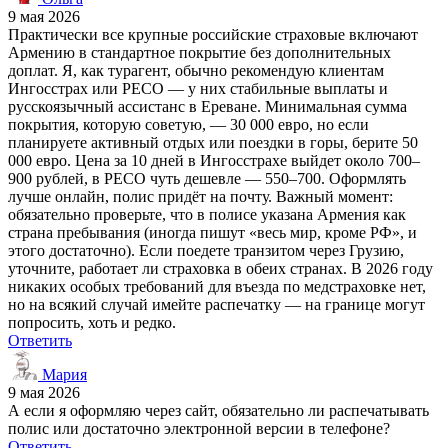
9 мая 2026
Практически все крупные российские страховые включают
Армению в стандартное покрытие без дополнительных
доплат. Я, как турагент, обычно рекомендую клиентам
Ингосстрах или РЕСО — у них стабильные выплаты и
русскоязычный ассистанс в Ереване. Минимальная сумма
покрытия, которую советую, — 30 000 евро, но если
планируете активный отдых или поездки в горы, берите 50
000 евро. Цена за 10 дней в Ингосстрахе выйдет около 700–
900 рублей, в РЕСО чуть дешевле — 550–700. Оформлять
лучше онлайн, полис придёт на почту. Важный момент:
обязательно проверьте, что в полисе указана Армения как
страна пребывания (иногда пишут «весь мир, кроме РФ», и
этого достаточно). Если поедете транзитом через Грузию,
уточните, работает ли страховка в обеих странах. В 2026 году
никаких особых требований для въезда по медстраховке нет,
но на всякий случай имейте распечатку — на границе могут
попросить, хоть и редко.
Ответить
Мария
9 мая 2026
А если я оформляю через сайт, обязательно ли распечатывать
полис или достаточно электронной версии в телефоне?
Ответить