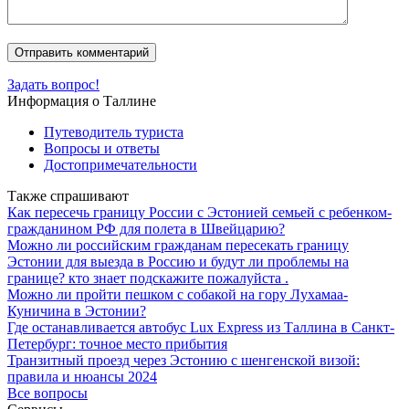
Задать вопрос!
Информация о Таллине
Путеводитель туриста
Вопросы и ответы
Достопримечательности
Также спрашивают
Как пересечь границу России с Эстонией семьей с ребенком-
гражданином РФ для полета в Швейцарию?
Можно ли российским гражданам пересекать границу
Эстонии для выезда в Россию и будут ли проблемы на
границе? кто знает подскажите пожалуйста .
Можно ли пройти пешком с собакой на гору Лухамаа-
Куничина в Эстонии?
Где останавливается автобус Lux Express из Таллина в Санкт-
Петербург: точное место прибытия
Транзитный проезд через Эстонию с шенгенской визой:
правила и нюансы 2024
Все вопросы