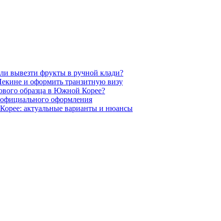
ли вывезти фрукты в ручной клади?
Пекине и оформить транзитную визу
ового образца в Южной Корее?
з официального оформления
Корее: актуальные варианты и нюансы