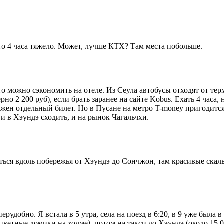
что 4 часа тяжело. Может, лучше КТХ? Там места побольше.
то можно сэкономить на отеле. Из Сеула автобусы отходят от тер
но 2 200 руб), если брать заранее на сайте Kobus. Ехать 4 часа,
нужен отдельный билет. Но в Пусане на метро T-money пригодится
 и в Хэундэ сходить, и на рынок Чагальчхи.
ся вдоль побережья от Хэундэ до Сончжон, там красивые скалы 
рудобно. Я встала в 5 утра, села на поезд в 6:20, в 9 уже была 
ветные домики на холме), потом на такси до Хэундэ (около 15 0