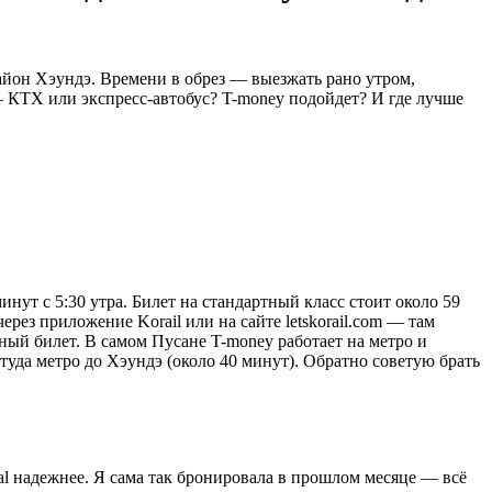
район Хэундэ. Времени в обрез — выезжать рано утром,
— КТХ или экспресс-автобус? T-money подойдет? И где лучше
нут с 5:30 утра. Билет на стандартный класс стоит около 59
ерез приложение Korail или на сайте letskorail.com — там
ьный билет. В самом Пусане T-money работает на метро и
ттуда метро до Хэундэ (около 40 минут). Обратно советую брать
pal надежнее. Я сама так бронировала в прошлом месяце — всё