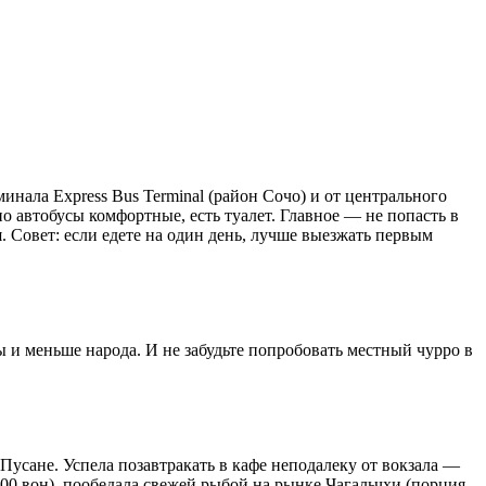
минала Express Bus Terminal (район Сочо) и от центрального
 но автобусы комфортные, есть туалет. Главное — не попасть в
. Совет: если едете на один день, лучше выезжать первым
и меньше народа. И не забудьте попробовать местный чурро в
в Пусане. Успела позавтракать в кафе неподалеку от вокзала —
00 вон), пообедала свежей рыбой на рынке Чагальчхи (порция