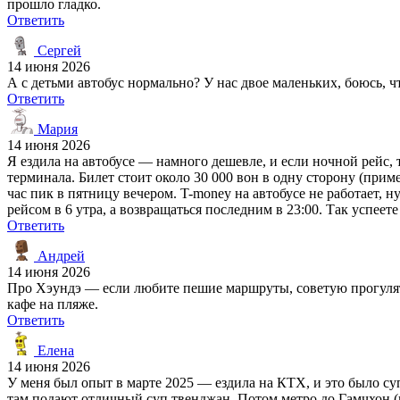
прошло гладко.
Ответить
Сергей
14 июня 2026
А с детьми автобус нормально? У нас двое маленьких, боюсь, 
Ответить
Мария
14 июня 2026
Я ездила на автобусе — намного дешевле, и если ночной рейс, 
терминала. Билет стоит около 30 000 вон в одну сторону (пример
час пик в пятницу вечером. T-money на автобусе не работает, 
рейсом в 6 утра, а возвращаться последним в 23:00. Так успеете
Ответить
Андрей
14 июня 2026
Про Хэундэ — если любите пешие маршруты, советую прогулять
кафе на пляже.
Ответить
Елена
14 июня 2026
У меня был опыт в марте 2025 — ездила на КТХ, и это было супе
там подают отличный суп твенджан. Потом метро до Гамчхон (ц