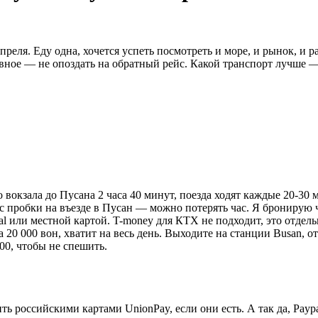
реля. Еду одна, хочется успеть посмотреть и море, и рынок, и 
авное — не опоздать на обратный рейс. Какой транспорт лучше 
окзала до Пусана 2 часа 40 минут, поезда ходят каждые 20-30 ми
юс пробки на въезде в Пусан — можно потерять час. Я бронирую ч
al или местной картой. T-money для КТХ не подходит, это отдел
 20 000 вон, хватит на весь день. Выходите на станции Busan, о
00, чтобы не спешить.
ить российскими картами UnionPay, если они есть. А так да, Pay