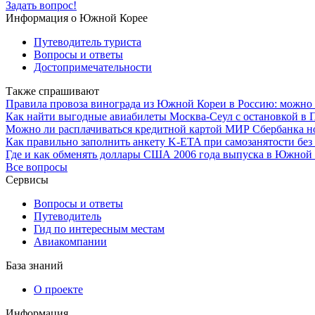
Задать вопрос!
Информация о Южной Корее
Путеводитель туриста
Вопросы и ответы
Достопримечательности
Также спрашивают
Правила провоза винограда из Южной Кореи в Россию: можно 
Как найти выгодные авиабилеты Москва-Сеул с остановкой в 
Можно ли расплачиваться кредитной картой МИР Сбербанка н
Как правильно заполнить анкету K-ETA при самозанятости бе
Где и как обменять доллары США 2006 года выпуска в Южной 
Все вопросы
Сервисы
Вопросы и ответы
Путеводитель
Гид по интересным местам
Авиакомпании
База знаний
О проекте
Информация