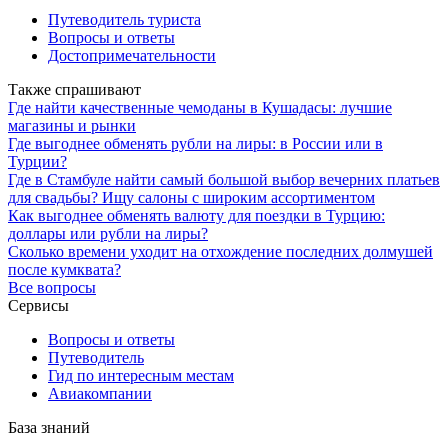
Путеводитель туриста
Вопросы и ответы
Достопримечательности
Также спрашивают
Где найти качественные чемоданы в Кушaдасы: лучшие
магазины и рынки
Где выгоднее обменять рубли на лиры: в России или в
Турции?
Где в Стамбуле найти самый большой выбор вечерних платьев
для свадьбы? Ищу салоны с широким ассортиментом
Как выгоднее обменять валюту для поездки в Турцию:
доллары или рубли на лиры?
Сколько времени уходит на отхождение последних долмушей
после кумквата?
Все вопросы
Сервисы
Вопросы и ответы
Путеводитель
Гид по интересным местам
Авиакомпании
База знаний