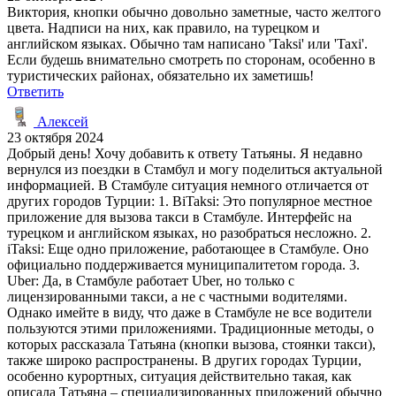
Виктория, кнопки обычно довольно заметные, часто желтого
цвета. Надписи на них, как правило, на турецком и
английском языках. Обычно там написано 'Taksi' или 'Taxi'.
Если будешь внимательно смотреть по сторонам, особенно в
туристических районах, обязательно их заметишь!
Ответить
Алексей
23 октября 2024
Добрый день! Хочу добавить к ответу Татьяны. Я недавно
вернулся из поездки в Стамбул и могу поделиться актуальной
информацией. В Стамбуле ситуация немного отличается от
других городов Турции: 1. BiTaksi: Это популярное местное
приложение для вызова такси в Стамбуле. Интерфейс на
турецком и английском языках, но разобраться несложно. 2.
iTaksi: Еще одно приложение, работающее в Стамбуле. Оно
официально поддерживается муниципалитетом города. 3.
Uber: Да, в Стамбуле работает Uber, но только с
лицензированными такси, а не с частными водителями.
Однако имейте в виду, что даже в Стамбуле не все водители
пользуются этими приложениями. Традиционные методы, о
которых рассказала Татьяна (кнопки вызова, стоянки такси),
также широко распространены. В других городах Турции,
особенно курортных, ситуация действительно такая, как
описала Татьяна – специализированных приложений обычно