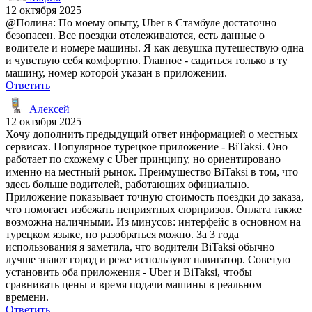
12 октября 2025
@Полина: По моему опыту, Uber в Стамбуле достаточно
безопасен. Все поездки отслеживаются, есть данные о
водителе и номере машины. Я как девушка путешествую одна
и чувствую себя комфортно. Главное - садиться только в ту
машину, номер которой указан в приложении.
Ответить
Алексей
12 октября 2025
Хочу дополнить предыдущий ответ информацией о местных
сервисах. Популярное турецкое приложение - BiTaksi. Оно
работает по схожему с Uber принципу, но ориентировано
именно на местный рынок. Преимущество BiTaksi в том, что
здесь больше водителей, работающих официально.
Приложение показывает точную стоимость поездки до заказа,
что помогает избежать неприятных сюрпризов. Оплата также
возможна наличными. Из минусов: интерфейс в основном на
турецком языке, но разобраться можно. За 3 года
использования я заметила, что водители BiTaksi обычно
лучше знают город и реже используют навигатор. Советую
установить оба приложения - Uber и BiTaksi, чтобы
сравнивать цены и время подачи машины в реальном
времени.
Ответить