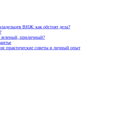
владельцев ВНЖ: как обстоят дела?
?
й, зеленый, приличный?
рантье
ния: практические советы и личный опыт