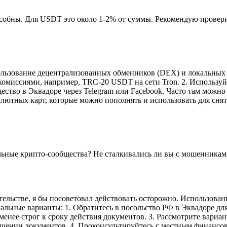
собны. Для USDT это около 1-2% от суммы. Рекомендую провери
ользование децентрализованных обменников (DEX) и локальных 
омиссиями, например, TRC-20 USDT на сети Tron. 2. Используй
ство в Эквадоре через Telegram или Facebook. Часто там можно
лютных карт, которые можно пополнять и использовать для снят
альные крипто-сообщества? Не сталкивались ли вы с мошенникам
ельстве, я бы посоветовал действовать осторожно. Использова
альные варианты: 1. Обратитесь в посольство РФ в Эквадоре дл
менее строг к сроку действия документов. 3. Рассмотрите вар
шении документов. 4. Проконсультируйтесь с местным финансов