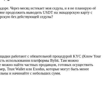
оре. Через месяц истекает моя седула, и я не планирую её
ак мне продолжить выводить USDT на эквадорскую карту с
орскую без действующей седулы?
лощадки работают с обязательной процедурой KYC (Know Your
ность использования платформы Bybit. Там можно
где можно найти частных продавцов, готовых осуществить
р, Trust Wallet или Exodus, которые могут быть менее
льны и начинайте с небольших сумм.