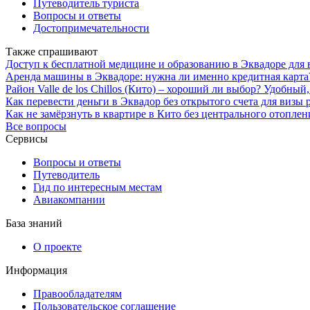
Путеводитель туриста
Вопросы и ответы
Достопримечательности
Также спрашивают
Доступ к бесплатной медицине и образованию в Эквадоре для 
Аренда машины в Эквадоре: нужна ли именно кредитная карта
Район Valle de los Chillos (Кито) – хороший ли выбор? Удобны
Как перевести деньги в Эквадор без открытого счета для визы 
Как не замёрзнуть в квартире в Кито без центрального отопле
Все вопросы
Сервисы
Вопросы и ответы
Путеводитель
Гид по интересным местам
Авиакомпании
База знаний
О проекте
Информация
Правообладателям
Пользовательское соглашение