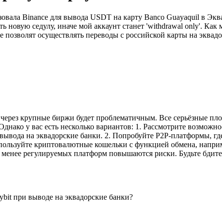
вала Binance для вывода USDT на карту Banco Guayaquil в Эквад
ь новую седулу, иначе мой аккаунт станет 'withdrawal only'. К
е позволят осуществлять переводы с российской карты на эквад
и через крупные биржи будет проблематичным. Все серьёзные п
 Однако у вас есть несколько вариантов: 1. Рассмотрите возмож
я вывода на эквадорские банки. 2. Попробуйте P2P-платформы, 
спользуйте криптовалютные кошельки с функцией обмена, наприме
 менее регулируемых платформ повышаются риски. Будьте бдите
ybit при выводе на эквадорские банки?