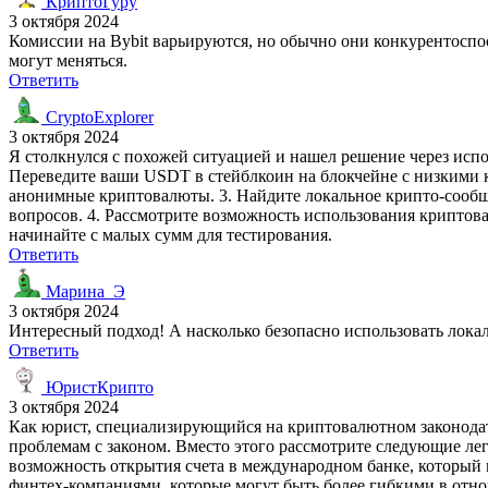
КриптоГуру
3 октября 2024
Комиссии на Bybit варьируются, но обычно они конкурентоспо
могут меняться.
Ответить
CryptoExplorer
3 октября 2024
Я столкнулся с похожей ситуацией и нашел решение через исп
Переведите ваши USDT в стейблкоин на блокчейне с низкими к
анонимные криптовалюты. 3. Найдите локальное крипто-сообще
вопросов. 4. Рассмотрите возможность использования криптова
начинайте с малых сумм для тестирования.
Ответить
Марина_Э
3 октября 2024
Интересный подход! А насколько безопасно использовать лок
Ответить
ЮристКрипто
3 октября 2024
Как юрист, специализирующийся на криптовалютном законодат
проблемам с законом. Вместо этого рассмотрите следующие лег
возможность открытия счета в международном банке, который 
финтех-компаниями, которые могут быть более гибкими в отно