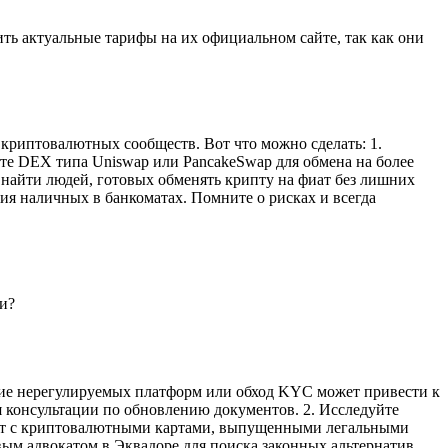
ть актуальные тарифы на их официальном сайте, так как они
криптовалютных сообществ. Вот что можно сделать: 1.
те DEX типа Uniswap или PancakeSwap для обмена на более
 найти людей, готовых обменять крипту на фиат без лишних
ия наличных в банкоматах. Помните о рисках и всегда
и?
ние нерегулируемых платформ или обход KYC может привести к
я консультации по обновлению документов. 2. Исследуйте
иант с криптовалютными картами, выпущенными легальными
ым адвокатом в Эквадоре для поиска законных альтернатив.