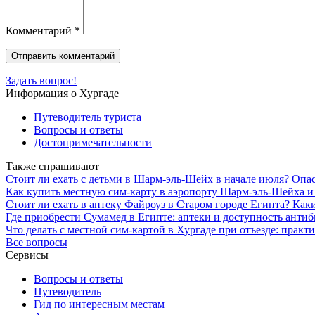
Комментарий
*
Задать вопрос!
Информация о Хургаде
Путеводитель туриста
Вопросы и ответы
Достопримечательности
Также спрашивают
Стоит ли ехать с детьми в Шарм-эль-Шейх в начале июля? Опа
Как купить местную сим-карту в аэропорту Шарм-эль-Шейха и
Стоит ли ехать в аптеку Файроуз в Старом городе Египта? Как
Где приобрести Сумамед в Египте: аптеки и доступность анти
Что делать с местной сим-картой в Хургаде при отъезде: прак
Все вопросы
Сервисы
Вопросы и ответы
Путеводитель
Гид по интересным местам