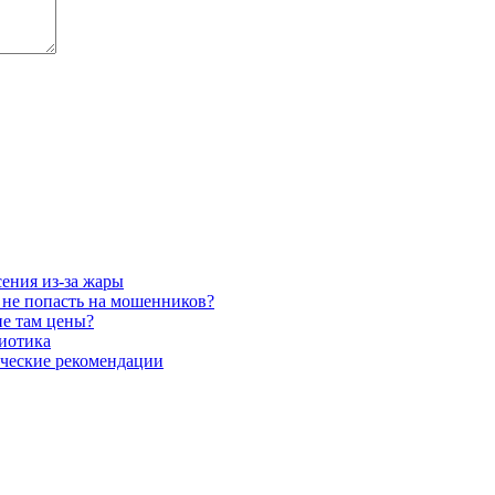
сения из-за жары
 не попасть на мошенников?
ие там цены?
биотика
тические рекомендации