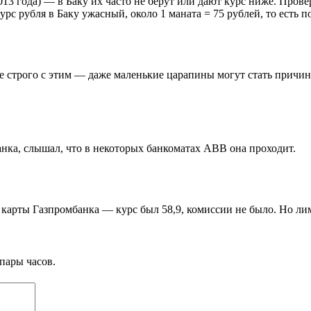
2013 года) — в Баку их часто не берут или дают курс ниже. Про
с рубля в Баку ужасный, около 1 маната = 75 рублей, то есть п
 строго с этим — даже маленькие царапины могут стать причин
анка, слышал, что в некоторых банкоматах ABB она проходит.
 с карты Газпромбанка — курс был 58,9, комиссии не было. Но л
пары часов.