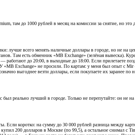
mium, там до 1000 рублей в месяц на комиссии за снятие, но это 
тики: лучше всего менять наличные доллары в городе, но не на 
ов. Там есть обменник «MB Exchange» (зелёная вывеска). Курс в
е — работают до 20:00, в выходные до 18:00. Если прилетаете по
У «MB Exchange» не просили. По картам: у меня был опыт с Mir о
означно выгоднее везти доллары, если покупаете их заранее по 
ыл реально лучший в городе. Только не перепутайте: он не на с
нты. Если коротко: на сумму до 30 000 рублей разница между карт
: купил 200 долларов в Москве (по 99,5), а остальное снимал с T