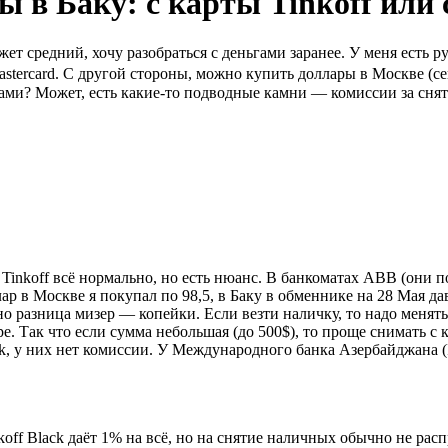
ы в Баку: с карты Tinkoff ил
т средний, хочу разобраться с деньгами заранее. У меня есть руб
ercard. С другой стороны, можно купить доллары в Москве (сейч
ми? Может, есть какие-то подводные камни — комиссии за сняти
Tinkoff всё нормально, но есть нюанс. В банкоматах ABB (они по
лар в Москве я покупал по 98,5, в Баку в обменнике на 28 Мая да
е, но разница мизер — копейки. Если везти наличку, то надо менят
ре. Так что если сумма небольшая (до 500$), то проще снимать с
k, у них нет комиссии. У Международного банка Азербайджана (
koff Black даёт 1% на всё, но на снятие наличных обычно не расп