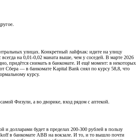
другое.
центральных улицах. Конкретный лайфхак: идите на улицу
сегда на 0,01-0,02 маната выше, чем у соседей. В марте 2026
здно, придётся снимать в банкомате. И ещё момент: в некоторых
т Сбера — в банкомате Kapital Bank снял по курсу 58,8, что
нормальному курсу.
амой Физули, а во дворике, вход рядом с аптекой.
ой и долларами будет в пределах 200-300 рублей в пользу
inkoff в банкомате ABB на вокзале. И то, и то вышло почти