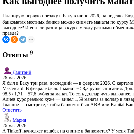
Как выгоднее получить манат
Планирую первую поездку в Баку в июне 2026, на неделю. Бюдже
банкоматах местных банков можно снимать манаты по курсу Mast
выгоднее? И есть ли разница в курсе между разными обменника
правда?
9
Ответы
Дмитрий
26 мая 2026
Я был в Баку три раза, последний — в феврале 2026. С картами 
Mastercard. В феврале было 1 манат = 58,3 рубля списания. Дол
98,5 / 1,71 = 57,6 рубля за манат. То есть доллар чуть выгодне
Алиев курс реально хуже — видел 1,59 маната за доллар в янва
Главное — смотрите, чтобы банкомат был ABB или Kapital Ban
Ответить
Мария
26 мая 2026
А Tinkoff начисляет кэшбэк на снятие в банкоматах? У меня Tin