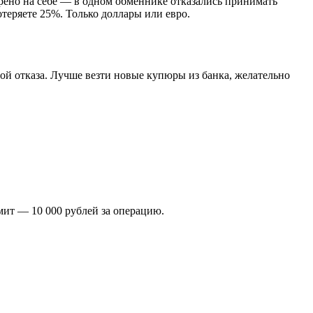
верено на себе — в одном обменнике отказались принимать
отеряете 25%. Только доллары или евро.
ой отказа. Лучше везти новые купюры из банка, желательно
имит — 10 000 рублей за операцию.