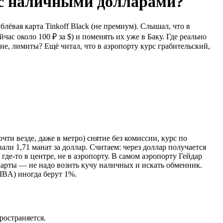
и с наличными долларами?
лёвая карта Tinkoff Black (не премиум). Слышал, что в
ас около 100 ₽ за $) и поменять их уже в Баку. Где реально
е, лимиты? Ещё читал, что в аэропорту курс грабительский,
чти везде, даже в метро) снятие без комиссии, курс по
вали 1,71 манат за доллар. Считаем: через доллар получается
ь где-то в центре, не в аэропорту. В самом аэропорту Гейдар
 карты — не надо возить кучу наличных и искать обменник.
IBA) иногда берут 1%.
ространяется.