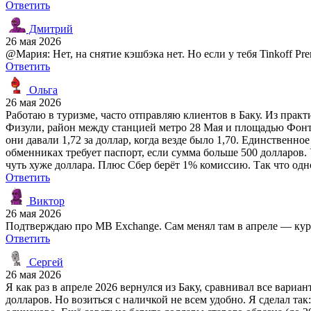
Ответить
Дмитрий
26 мая 2026
@Мария: Нет, на снятие кэшбэка нет. Но если у тебя Tinkoff Pre
Ответить
Ольга
26 мая 2026
Работаю в туризме, часто отправляю клиентов в Баку. Из прак
Физули, район между станцией метро 28 Мая и площадью Фонтан
они давали 1,72 за доллар, когда везде было 1,70. Единственно
обменниках требует паспорт, если сумма больше 500 долларов. 
чуть хуже доллара. Плюс Сбер берёт 1% комиссию. Так что одн
Ответить
Виктор
26 мая 2026
Подтверждаю про MB Exchange. Сам менял там в апреле — курс б
Ответить
Сергей
26 мая 2026
Я как раз в апреле 2026 вернулся из Баку, сравнивал все вариа
долларов. Но возиться с наличкой не всем удобно. Я сделал так