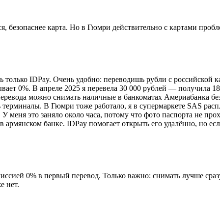
я, безопаснее карта. Но в Гюмри действительно с картами пробл
ь только IDPay. Очень удобно: переводишь рубли с российской к
вает 0%. В апреле 2025 я перевела 30 000 рублей — получила 18
ревода можно снимать наличные в банкоматах Америабанка без 
ть терминалы. В Гюмри тоже работало, я в супермаркете SAS ра
 меня это заняло около часа, потому что фото паспорта не прохо
 в армянском банке. IDPay помогает открыть его удалённо, но е
миссией 0% в первый перевод. Только важно: снимать лучше сра
е нет.