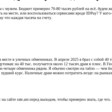
 с мужем. Бюджет примерно 70-80 тысяч рублей на всё, будем ж
ть на месте, или воспользоваться сервисами вроде IDPay? У ког
у что каждая тысяча на счету.
есте в уличных обменниках. В апреле 2025 я брал с собой 40 т
 ощутимая: на 40 тыс. получается около 12 тысяч драм в плюс. 
три-четыре обменника рядом. Я обычно смотрю на табло — чем б
 худший курс. Наличные драм можно потратить везде: на рынках,
 сайте rate.am перед выходом, чтобы примерно знать, где что. 