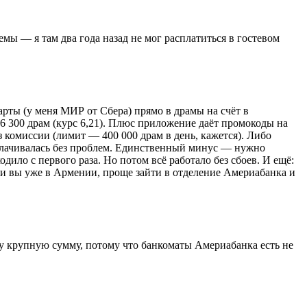
емы — я там два года назад не мог расплатиться в гостевом
арты (у меня МИР от Сбера) прямо в драмы на счёт в
6 300 драм (курс 6,21). Плюс приложение даёт промокоды на
комиссии (лимит — 400 000 драм в день, кажется). Либо
сплачивалась без проблем. Единственный минус — нужно
дило с первого раза. Но потом всё работало без сбоев. И ещё:
сли вы уже в Армении, проще зайти в отделение Америабанка и
зу крупную сумму, потому что банкоматы Америабанка есть не