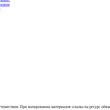
евана?
словия
т
утешествия. При копировании материалов ссылка на ресурс обяза