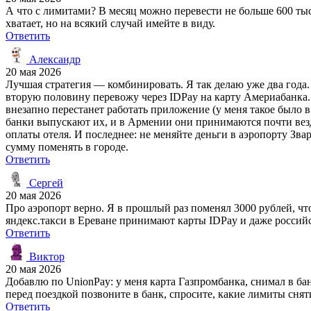
А что с лимитами? В месяц можно перевести не больше 600 тыс
хватает, но на всякий случай имейте в виду.
Ответить
Александр
20 мая 2026
Лучшая стратегия — комбинировать. Я так делаю уже два года.
вторую половину перевожу через IDPay на карту Америабанка. П
внезапно перестанет работать приложение (у меня такое было 
банки выпускают их, и в Армении они принимаются почти везде
оплаты отеля. И последнее: не меняйте деньги в аэропорту Зва
сумму поменять в городе.
Ответить
Сергей
20 мая 2026
Про аэропорт верно. Я в прошлый раз поменял 3000 рублей, чтоб
яндекс.такси в Ереване принимают карты IDPay и даже россий
Ответить
Виктор
20 мая 2026
Добавлю по UnionPay: у меня карта Газпромбанка, снимал в ба
перед поездкой позвоните в банк, спросите, какие лимиты снят
Ответить