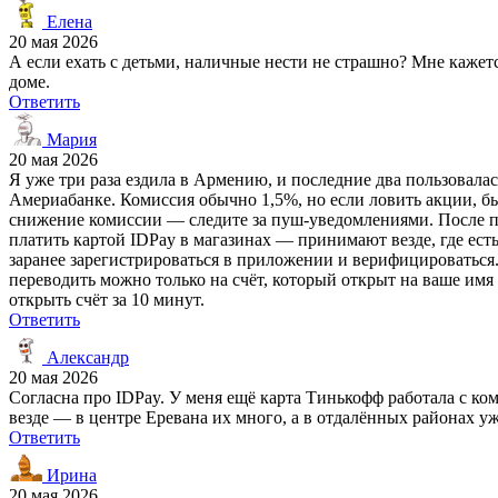
Елена
20 мая 2026
А если ехать с детьми, наличные нести не страшно? Мне кажетс
доме.
Ответить
Мария
20 мая 2026
Я уже три раза ездила в Армению, и последние два пользовалас
Америабанке. Комиссия обычно 1,5%, но если ловить акции, бы
снижение комиссии — следите за пуш-уведомлениями. После пе
платить картой IDPay в магазинах — принимают везде, где ес
заранее зарегистрироваться в приложении и верифицироваться. У
переводить можно только на счёт, который открыт на ваше имя
открыть счёт за 10 минут.
Ответить
Александр
20 мая 2026
Согласна про IDPay. У меня ещё карта Тинькофф работала с ко
везде — в центре Еревана их много, а в отдалённых районах уж
Ответить
Ирина
20 мая 2026