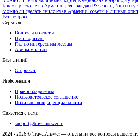
Можно ли снять наличные с карты Америабанк в аэропорту Ер
Как открыть счет в Армении для граждан РА: сроки, банки и у
Можно ли сделать снилс РФ в Армении: советы и личный опы
Все вопросы
Сервисы
Вопросы и ответы
Путеводитель
Гид по интересным местам
Авиакомпании
База знаний
О проекте
Информация
Правообладателям
Пользовательское соглашение
Политика конфиденциальности
Связаться с нами
support@travelanswer.ru
2024 - 2026 © TravelAnswer — ответы на все вопросы вашего п