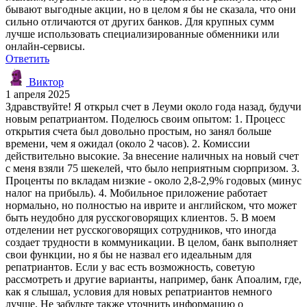
бывают выгодные акции, но в целом я бы не сказала, что они
сильно отличаются от других банков. Для крупных сумм
лучше использовать специализированные обменники или
онлайн-сервисы.
Ответить
Виктор
1 апреля 2025
Здравствуйте! Я открыл счет в Леуми около года назад, будучи
новым репатриантом. Поделюсь своим опытом: 1. Процесс
открытия счета был довольно простым, но занял больше
времени, чем я ожидал (около 2 часов). 2. Комиссии
действительно высокие. За внесение наличных на новый счет
с меня взяли 75 шекелей, что было неприятным сюрпризом. 3.
Проценты по вкладам низкие - около 2,8-2,9% годовых (минус
налог на прибыль). 4. Мобильное приложение работает
нормально, но полностью на иврите и английском, что может
быть неудобно для русскоговорящих клиентов. 5. В моем
отделении нет русскоговорящих сотрудников, что иногда
создает трудности в коммуникации. В целом, банк выполняет
свои функции, но я бы не назвал его идеальным для
репатриантов. Если у вас есть возможность, советую
рассмотреть и другие варианты, например, банк Апоалим, где,
как я слышал, условия для новых репатриантов немного
лучше. Не забудьте также уточнить информацию о