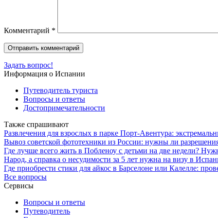
Комментарий
*
Задать вопрос!
Информация о Испании
Путеводитель туриста
Вопросы и ответы
Достопримечательности
Также спрашивают
Развлечения для взрослых в парке Порт-Авентура: экстремаль
Вывоз советской фототехники из России: нужны ли разрешения
Где лучше всего жить в Побленоу с детьми на две недели? Ну
Народ, а справка о несудимости за 5 лет нужна на визу в Испан
Где приобрести стики для айкос в Барселоне или Калелле: про
Все вопросы
Сервисы
Вопросы и ответы
Путеводитель