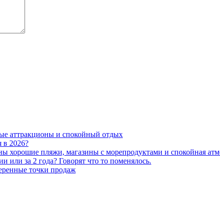
ные аттракционы и спокойный отдых
 в 2026?
жны хорошие пляжи, магазины с морепродуктами и спокойная атм
ии или за 2 года? Говорят что то поменялось.
веренные точки продаж