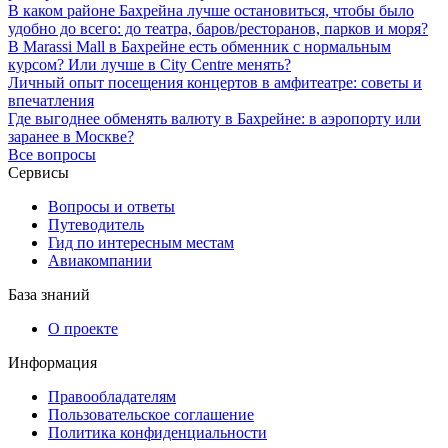
В каком районе Бахрейна лучше остановиться, чтобы было
удобно до всего: до театра, баров/ресторанов, парков и моря?
В Marassi Mall в Бахрейне есть обменник с нормальным
курсом? Или лучше в City Centre менять?
Личный опыт посещения концертов в амфитеатре: советы и
впечатления
Где выгоднее обменять валюту в Бахрейне: в аэропорту или
заранее в Москве?
Все вопросы
Сервисы
Вопросы и ответы
Путеводитель
Гид по интересным местам
Авиакомпании
База знаний
О проекте
Информация
Правообладателям
Пользовательское соглашение
Политика конфиденциальности