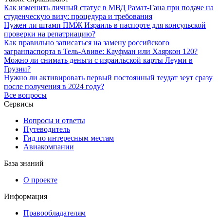
Как изменить личный статус в МВД Рамат-Гана при подаче на
студенческую визу: процедура и требования
Нужен ли штамп ПМЖ Израиль в паспорте для консульской
проверки на репатриацию?
Как правильно записаться на замену российского
загранпаспорта в Тель-Авиве: Кауфман или Хаяркон 120?
Можно ли снимать деньги с израильской карты Леуми в
Грузии?
Нужно ли активировать первый постоянный теудат зеут сразу
после получения в 2024 году?
Все вопросы
Сервисы
Вопросы и ответы
Путеводитель
Гид по интересным местам
Авиакомпании
База знаний
О проекте
Информация
Правообладателям